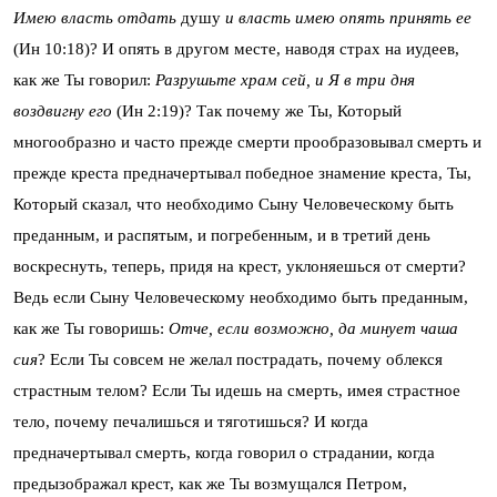
Имею власть отдать
душу
и власть имею опять принять ее
(Ин 10:18)? И опять в другом месте, наводя страх на иудеев,
как же Ты говорил:
Разрушьте храм сей, и Я в три дня
воздвигну его
(Ин 2:19)? Так почему же Ты, Который
многообразно и часто прежде смерти прообразовывал смерть и
прежде креста предначертывал победное знамение креста, Ты,
Который сказал, что необходимо Сыну Человеческому быть
преданным, и распятым, и погребенным, и в третий день
воскреснуть, теперь, придя на крест, уклоняешься от смерти?
Ведь если Сыну Человеческому необходимо быть преданным,
как же Ты говоришь:
Отче, если возможно, да минует чаша
сия
? Если Ты совсем не желал пострадать, почему облекся
страстным телом? Если Ты идешь на смерть, имея страстное
тело, почему печалишься и тяготишься? И когда
предначертывал смерть, когда говорил о страдании, когда
предызображал крест, как же Ты возмущался Петром,