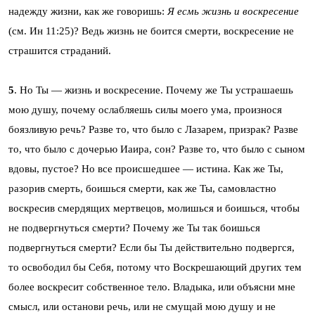
надежду жизни, как же говоришь:
Я есмь жизнь и воскресение
(см. Ин 11:25)? Ведь жизнь не боится смерти, воскресение не
страшится страданий.
5
. Но Ты — жизнь и воскресение. Почему же Ты устрашаешь
мою душу, почему ослабляешь силы моего ума, произнося
боязливую речь? Разве то, что было с Лазарем, призрак? Разве
то, что было с дочерью Иаира, сон? Разве то, что было с сыном
вдовы, пустое? Но все происшедшее — истина. Как же Ты,
разорив смерть, боишься смерти, как же Ты, самовластно
воскресив смердящих мертвецов, молишься и боишься, чтобы
не подвергнуться смерти? Почему же Ты так боишься
подвергнуться смерти? Если бы Ты действительно подвергся,
то освободил бы Себя, потому что Воскрешающий других тем
более воскресит собственное тело. Владыка, или объясни мне
смысл, или останови речь, или не смущай мою душу и не