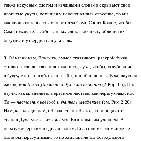
также искусным слогом и изящными словами скрывают свои
ядовитые укусы, похищая у неискушенных спасение, то мы,
как неопытные в словах, призовем Само Слово Божие, чтобы
Сам Толкователь собственных слов, явившись, обличил их
безумие и утвердил нашу мысль.
3
. Объясни нам, Владыка, смысл сказанного, раскрой букву,
словно ветви листвы, и покажи плод духа, чтобы, углубившись
в букву, мы не погибли, но чтобы, приобщившись Духа, вкусили
жизни, ибо
буква убивает, а дух животворит
(2 Кор 3:6). Нас
научи, как младенцев, а еретиков наставь, как неразумных, ибо
Ты —
наставник невежд и учитель младенцев
(см. Рим 2:20).
Нам, как младенцам, обнажи сосцы благодати и подай от
сосцов Духа млеко, источаемое Евангельским учением. А
неразумие еретиков сделай явным. Если они в самом деле не
были бы неразумными, то не замышляли бы богохульного