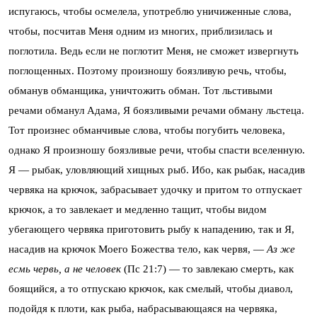
испугаюсь, чтобы осмелела, употреблю уничиженные слова,
чтобы, посчитав Меня одним из многих, приблизилась и
поглотила. Ведь если не поглотит Меня, не сможет извергнуть
поглощенных. Поэтому произношу боязливую речь, чтобы,
обманув обманщика, уничтожить обман. Тот льстивыми
речами обманул Адама, Я боязливыми речами обману льстеца.
Тот произнес обманчивые слова, чтобы погубить человека,
однако Я произношу боязливые речи, чтобы спасти вселенную.
Я — рыбак, уловляющий хищных рыб. Ибо, как рыбак, насадив
червяка на крючок, забрасывает удочку и притом то отпускает
крючок, а то завлекает и медленно тащит, чтобы видом
убегающего червяка приготовить рыбу к нападению, так и Я,
насадив на крючок Моего Божества тело, как червя, —
Аз же
есмь червь, а не человек
(Пс 21:7) — то завлекаю смерть, как
боящийся, а то отпускаю крючок, как смелый, чтобы диавол,
подойдя к плоти, как рыба, набрасывающаяся на червяка,