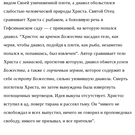
видом Своей уничиженной плоти, а диавол обольстился
слабостью человеческой природы Христа. Святой Отец
сравнивает Христа с рыбаком, а боязливую речь в
Гефсиманском саду — с приманкой, на которую попался
диавол. “Христос
на крючок Божества
насадил тело
, как
червя
, чтобы диавол, подойдя к плоти,
как рыба
, незаметно
попался и, попавшись, был извлечен”. Автор сравнивает тело
Христа с
закваской
, проглотив которую, диавол обжегся
углем
Божества
, а также с
горчичным зерном
, которое содержит в
себе
остроту Божества
, сильно уязвившую диавола. Смерть
поглотила Христа, но затем вынуждена была извергнуть
поглощенных мертвецов. Идея выкупа отсутствует. Христос
вступил в ад, поверг тирана и рассеял тьму. Он “никого не
освобождал и всех выпустил, ничего не говорил и проповедовал
свободу, никого не призывал, и все притекли”.