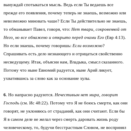
вынуждай спотыкаться мысль. Ведь если Ты ведаешь все
прежде его появления, почему теперь не знаешь, возможно или
невозможно миновать чаше? Если Ты действительно не знаешь,
то обманывает Павел, говоря, что:
Нет твари, сокровенной от
Него, но все обнажено и открыто перед очами Его
(Евр 4:13).
Но если знаешь, почему говоришь:
Если возможно
?
Спрашивать есть дело незнающего и отрицаться свойственно
несведущему. Итак, объясни нам, Владыка, смысл сказанного.
Потому что ныне Евномий радуется, ныне Арий ликует,
ухватившись за слово как за основание хулы.
6
. Но напрасно радуются.
Нечестивым нет мира, говорит
Господь
(см. Ис 48:22). Потому что Я не боюсь смерти, как они
говорят, не уклоняюсь от страданий, как они считают. Если бы
Я в самом деле не желал через смерть даровать жизнь роду
человеческому, то, будучи бесстрастным Словом, не воспринял