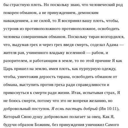
бы страстную плоть. Но поскольку знаю, что человеческий род
покорен обманом, а не принуждением, демонским
наваждением, а не силой, то Я воспринял вашу плоть, чтобы,
устроив из противоположного противоположное, освободить
человека совершенным обманом. Поскольку тиран возгордился,
что, выдумав грех и через грех введя смерть, соделал Адама —
жителя рая, учиненного владыку вселенной — рабом, и
разорителем, и работающим в земле, то по этой причине Я как
Царь пришел на землю, имея плоть, как пурпурную одежду,
чтобы, уничтожив дерзость тирана, освободить обманом от
обмана, выступить против греха ради справедливости и
прикоснуться к смерти ради жизни. Итак, испытывая страх, Я
не боюсь смерти, потому что это не вопреки желанию, но
добровольный поступок.
Я есмь пастырь добрый
(Ин 10:11),
Который Свою душу добровольно полагает за овец. Как Я,
будучи образом Божиим, без принуждения уничижил Самого