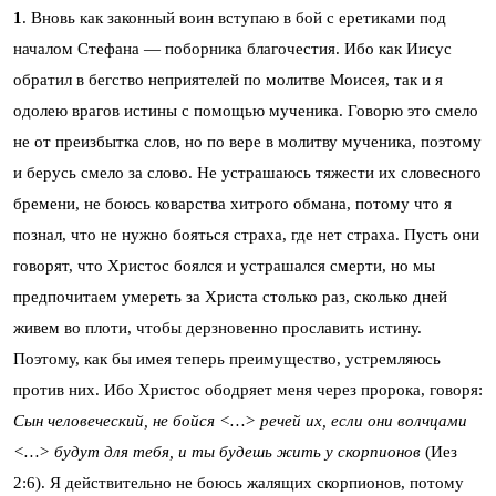
1
. Вновь как законный воин вступаю в бой с еретиками под
началом Стефана — поборника благочестия. Ибо как Иисус
обратил в бегство неприятелей по молитве Моисея, так и я
одолею врагов истины с помощью мученика. Говорю это смело
не от преизбытка слов, но по вере в молитву мученика, поэтому
и берусь смело за слово. Не устрашаюсь тяжести их словесного
бремени, не боюсь коварства хитрого обмана, потому что я
познал, что не нужно бояться страха, где нет страха. Пусть они
говорят, что Христос боялся и устрашался смерти, но мы
предпочитаем умереть за Христа столько раз, сколько дней
живем во плоти, чтобы дерзновенно прославить истину.
Поэтому, как бы имея теперь преимущество, устремляюсь
против них. Ибо Христос ободряет меня через пророка, говоря:
Сын человеческий, не бойся <…> речей их, если они волчцами
<…> будут для тебя, и ты будешь жить у скорпионов
(Иез
2:6). Я действительно не боюсь жалящих скорпионов, потому