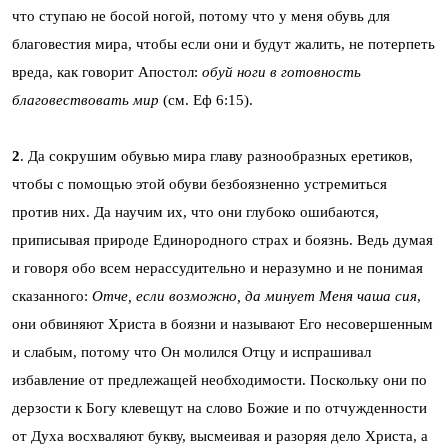
что ступаю не босой ногой, потому что у меня обувь для
благовестия мира, чтобы если они и будут жалить, не потерпеть
вреда, как говорит Апостол:
обуй
ноги в готовность
благовествовать мир
(см. Еф 6:15).
2
. Да сокрушим обувью мира главу разнообразных еретиков,
чтобы с помощью этой обуви безбоязненно устремиться
против них. Да научим их, что они глубоко ошибаются,
приписывая природе Единородного страх и боязнь. Ведь думая
и говоря обо всем нерассудительно и неразумно и не понимая
сказанного:
Отче, если возможно, да минует Меня чаша сия
,
они обвиняют Христа в боязни и называют Его несовершенным
и слабым, потому что Он молился Отцу и испрашивал
избавление от предлежащей необходимости. Поскольку они по
дерзости к Богу клевещут на слово Божие и по отчужденности
от Духа восхваляют букву, высмеивая и разоряя дело Христа, а