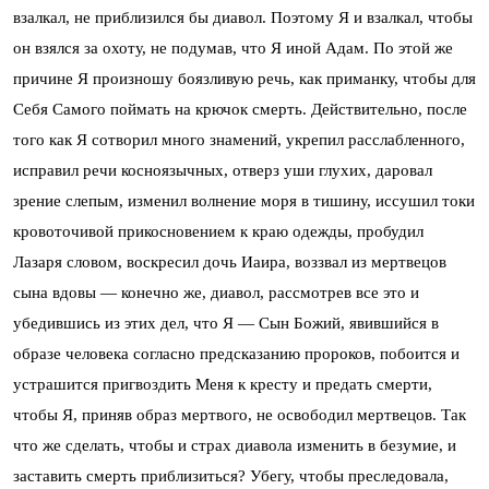
взалкал, не приблизился бы диавол. Поэтому Я и взалкал, чтобы
он взялся за охоту, не подумав, что Я иной Адам. По этой же
причине Я произношу боязливую речь, как приманку, чтобы для
Себя Самого поймать на крючок смерть. Действительно, после
того как Я сотворил много знамений, укрепил расслабленного,
исправил речи косноязычных, отверз уши глухих, даровал
зрение слепым, изменил волнение моря в тишину, иссушил токи
кровоточивой прикосновением к краю одежды, пробудил
Лазаря словом, воскресил дочь Иаира, воззвал из мертвецов
сына вдовы — конечно же, диавол, рассмотрев все это и
убедившись из этих дел, что Я — Сын Божий, явившийся в
образе человека согласно предсказанию пророков, побоится и
устрашится пригвоздить Меня к кресту и предать смерти,
чтобы Я, приняв образ мертвого, не освободил мертвецов. Так
что же сделать, чтобы и страх диавола изменить в безумие, и
заставить смерть приблизиться? Убегу, чтобы преследовала,