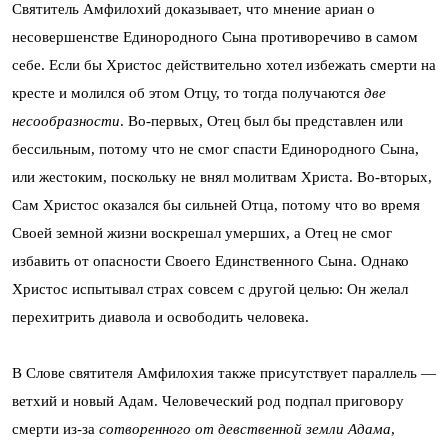
Святитель Амфилохий доказывает, что мнение ариан о
несовершенстве Единородного Сына противоречиво в самом
себе. Если бы Христос действительно хотел избежать смерти на
кресте и молился об этом Отцу, то тогда получаются
две
несообразности
. Во-первых, Отец был бы представлен или
бессильным, потому что не смог спасти Единородного Сына,
или жестоким, поскольку не внял молитвам Христа. Во-вторых,
Сам Христос оказался бы сильней Отца, потому что во время
Своей земной жизни воскрешал умерших, а Отец не смог
избавить от опасности Своего Единственного Сына. Однако
Христос испытывал страх совсем с другой целью: Он желал
перехитрить диавола и освободить человека.
В Слове святителя Амфилохия также присутствует параллель —
ветхий и новый Адам. Человеческий род подпал приговору
смерти из-за
сотворенного от девственной земли Адама
,