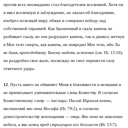
против всех неожиданно стал благодетелем вселенной. Хотя он
и ввел вселенную в заблуждение, но оказал ей благодеяние,
изобрел полезный миру обман и совершил победу над
собственной тиранией. Как брошенный в скалу камень не
разбивает скалу, но она разрушает камень, так и диавол, метнув
в Мое тело смерть, как камень, не повредил Мое тело, ибо
Ты
не дашь преподобному Твоему видеть истление
(см. Пс 15:10),
но раздробил свое жало, поскольку не смог перенести силу
ответного удара.
12
. Пусть никто не обвиняет Меня в боязливости и незнании и
не приписывает уничижительные слова Божеству. Я согласно
Божественному слову — пастырь:
Пасый Израиля вонми,
наставляяй яко овча Иосифа
(Пс 79:2), и согласно
домостроительству воплощения — овца:
Яко овча на заколение
ведеся, и яко агнец пред стригущим его безгласен
(Ис 53:7).