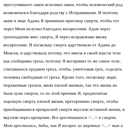
преступившего закон исполнил закон, чтобы человеческий род
возвеличился благодаря родству с Исправившим. И поэтому
ныне в лице Адама Я принимаю приговор смерти, чтобы тот
через Меня получил благодать воскресения. Адам через
грехопадение внес смерть, Я через исправление ввожу
воскресение. И поскольку смерть царствовала от Адама до
Моисея, и царствовала потому, что имела в своей власти тело
как сообщника греха, поэтому Я воспринял то же самое тело,
считавшееся орудием греха, чтобы, уничтожив грех, соделать
человека свободным от греха. Кроме того, поскольку люди,
пораженные грехом, жили плохой жизнью, так что жизнь их
была хуже смерти, то по этой причине Я, предпочитая
хорошую смерть плохой жизни, претерпеваю смерть, чтобы
приобщившиеся прекрасной смерти вкусили истинной жизни, и
вкусили через крещение:
Все крестившиеся <…> в смерть
Мою крестились, дабы, как Я воскрес из мертвых <…> так и