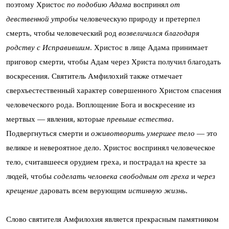
поэтому Христос
по подобию Адама
воспринял
от
девственной утробы
человеческую природу и претерпел
смерть, чтобы человеческий род
возвеличился благодаря
родству с Исправившим
. Христос в лице Адама принимает
приговор смерти, чтобы Адам через Христа получил благодать
воскресения. Святитель Амфилохий также отмечает
сверхъестественный характер совершенного Христом спасения
человеческого рода. Воплощение Бога и воскресение из
мертвых — явления, которые
превыше естества
.
Подвергнуться смерти и
оживотворить умершее тело
— это
великое и невероятное дело. Христос воспринял человеческое
тело, считавшееся орудием греха, и пострадал на кресте за
людей, чтобы
соделать человека свободным от греха
и
через
крещение
даровать всем верующим
истинную жизнь
.
Слово святителя Амфилохия является прекрасным памятником