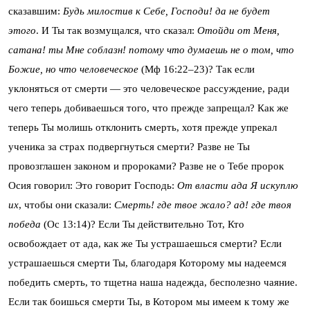
сказавшим:
Будь милостив к Себе, Господи! да не будет
этого
. И Ты так возмущался, что сказал:
Отойди от Меня,
сатана! ты Мне соблазн! потому что думаешь не о том, что
Божие, но что человеческое
(Мф 16:22–23)? Так если
уклоняться от смерти — это человеческое рассуждение, ради
чего теперь добиваешься того, что прежде запрещал? Как же
теперь Ты молишь отклонить смерть, хотя прежде упрекал
ученика за страх подвергнуться смерти? Разве не Ты
провозглашен законом и пророками? Разве не о Тебе пророк
Осия говорил: Это говорит Господь:
От власти ада Я искуплю
их
, чтобы они сказали:
Смерть! где твое жало? ад! где твоя
победа
(Ос 13:14)? Если Ты действительно Тот, Кто
освобождает от ада, как же Ты устрашаешься смерти? Если
устрашаешься смерти Ты, благодаря Которому мы надеемся
победить смерть, то тщетна наша надежда, бесполезно чаяние.
Если так боишься смерти Ты, в Котором мы имеем к тому же