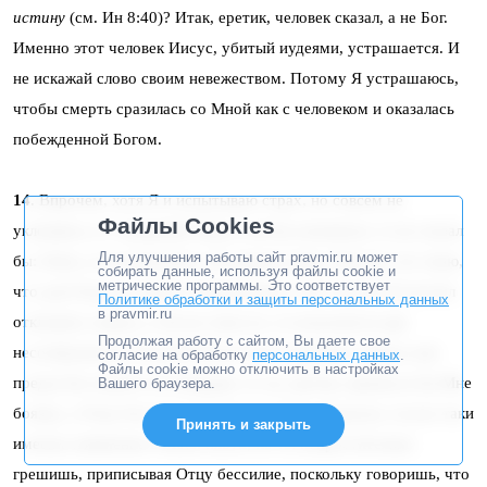
истину
(см. Ин 8:40)? Итак, еретик, человек сказал, а не Бог.
Именно этот человек Иисус, убитый иудеями, устрашается. И
не искажай слово своим невежеством. Потому Я устрашаюсь,
чтобы смерть сразилась со Мной как с человеком и оказалась
побежденной Богом.
14
. Впрочем, хотя Я и испытываю страх, но совсем не
Файлы Cookies
уклоняюсь от страданий. Ведь если бы уклонился, то не сказал
Для улучшения работы сайт pravmir.ru может
бы:
Отче, если возможно, да минует чаша
. Потому что знаю,
собирать данные, используя файлы cookie и
метрические программы. Это соответствует
что для Отца нет ничего невозможного. Но если бы Я умолил
Политике обработки и защиты персональных данных
в pravmir.ru
отклонить смерть, а Он не отвел ее, то получаются две
Продолжая работу с сайтом, Вы даете свое
несообразности. Если бы Он не смог отклонить смерть или
согласие на обработку
персональных данных
.
Файлы cookie можно отключить в настройках
предал бы смерти, не пощадив, то ты, еретик, приписал бы Мне
Вашего браузера.
боязнь, а Отцу бессилие. Говоря, что Я устрашался, ты все-таки
Принять и закрыть
имеешь извинение в Моей плоти, но ты непростительно
грешишь, приписывая Отцу бессилие, поскольку говоришь, что