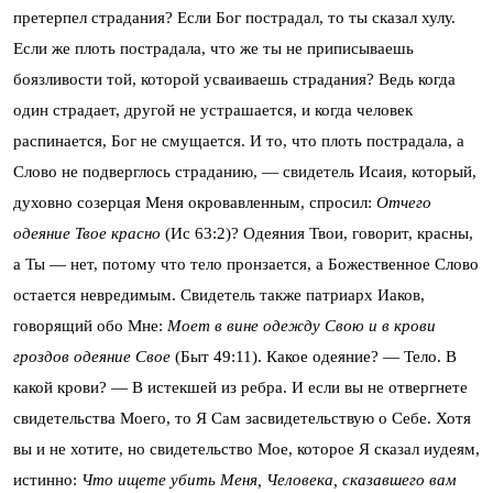
претерпел страдания? Если Бог пострадал, то ты сказал хулу.
Если же плоть пострадала, что же ты не приписываешь
боязливости той, которой усваиваешь страдания? Ведь когда
один страдает, другой не устрашается, и когда человек
распинается, Бог не смущается. И то, что плоть пострадала, а
Слово не подверглось страданию, — свидетель Исаия, который,
духовно созерцая Меня окровавленным, спросил:
Отчего
одеяние Твое красно
(Ис 63:2)? Одеяния Твои, говорит, красны,
а Ты — нет, потому что тело пронзается, а Божественное Слово
остается невредимым. Свидетель также патриарх Иаков,
говорящий обо Мне:
Моет в вине одежду Свою и в крови
гроздов одеяние Свое
(Быт 49:11). Какое одеяние? — Тело. В
какой крови? — В истекшей из ребра. И если вы не отвергнете
свидетельства Моего, то Я Сам засвидетельствую о Себе. Хотя
вы и не хотите, но свидетельство Мое, которое Я сказал иудеям,
истинно:
Что ищете убить Меня, Человека, сказавшего вам