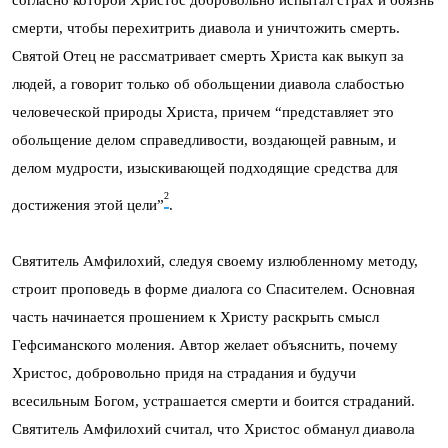
согласно которой Христос добровольно испытал страх и боязнь
смерти, чтобы перехитрить диавола и уничтожить смерть.
Святой Отец не рассматривает смерть Христа как выкуп за
людей, а говорит только об обольщении диавола слабостью
человеческой природы Христа, причем “представляет это
обольщение делом справедливости, воздающей равным, и
делом мудрости, изыскивающей подходящие средства для
2
достижения этой цели”
.
Святитель Амфилохий, следуя своему излюбленному методу,
строит проповедь в форме диалога со Спасителем. Основная
часть начинается прошением к Христу раскрыть смысл
Гефсиманского моления. Автор желает объяснить, почему
Христос, добровольно придя на страдания и будучи
всесильным Богом, устрашается смерти и боится страданий.
Святитель Амфилохий считал, что Христос обманул диавола