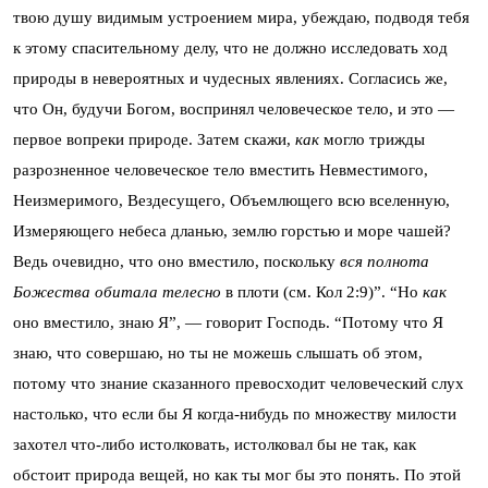
твою душу видимым устроением мира, убеждаю, подводя тебя
к этому спасительному делу, что не должно исследовать ход
природы в невероятных и чудесных явлениях. Согласись же,
что Он, будучи Богом, воспринял человеческое тело, и это —
первое вопреки природе. Затем скажи,
как
могло трижды
разрозненное человеческое тело вместить Невместимого,
Неизмеримого, Вездесущего, Объемлющего всю вселенную,
Измеряющего небеса дланью, землю горстью и море чашей?
Ведь очевидно, что оно вместило, поскольку
вся полнота
Божества обитала телесно
в плоти (см. Кол 2:9)”. “Но
как
оно вместило, знаю Я”, — говорит Господь. “Потому что Я
знаю, что совершаю, но ты не можешь слышать об этом,
потому что знание сказанного превосходит человеческий слух
настолько, что если бы Я когда-нибудь по множеству милости
захотел что-либо истолковать, истолковал бы не так, как
обстоит природа вещей, но как ты мог бы это понять. По этой