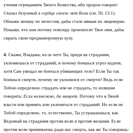
учения отрицанием Твоего Божества, ибо пророк говорит:
Сказал безумный в сердце своем: нет Бога
(см. Пс 13:1).
Обнажи личину их нечестия, дабы стало явным их лицемерие.
Покажи, что они потому повсюду произносят Твое имя, дабы
скрыть свою преднамеренную хулу.
4
. Скажи, Владыка, из-за чего Ты, придя на страдания,
уклоняешься от страданий, и почему боишься угроз иудеев,
хотя Сам увещал не бояться убивающих тело? Если Ты так
боишься смерти, почему не уклонился от смерти? Ведь если
Тобою определено страдать или не страдать, то излишне
говорить:
Если возможно, да минует
. Потому что в Твоей
власти или принять или уклониться от страданий. Но если не
Тобой определено, то, естественно, Ты устрашаешься, как
Ведомый на страдания против воли и против желания. Если
против воли принимаешь ради нас смерть, как же Ты говоришь: