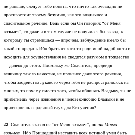
не раньше, следует тебе понять, что ничто так очевидно не
противостоит твоему безумию, как это владычнее и
спасительное речение. Ведь если бы Он говорил: “от Меня
возьмет”, то даже и в этом случае не получился бы вывод, к
которому ты стремишься — впрочем, заблуждение имело бы
какой-то предлог. Ибо брать от кого-то ради иной надобности и
исходить для осуществления не сводится разумом в тождество
— далеко до этого. Поскольку же Спаситель, предвидя
величину такого нечестия, не произнес даже этого речения,
чтобы злодейство лукавого через тебя не распространилось на
многих, то почему вместо того, чтобы обвинять Владыку, ты не
прибегнешь через извинения к человеколюбию Владыки и не
приоткроешь сердечный слух для Его учения?
22
. Спаситель сказал не “от Меня возьмет”, но
от Моего
возьмет
. Ибо Пришедший наставить всех истиной умел быть