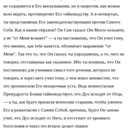
не содержится в Его высказывании, но и напротив, как можно
ясно видеть, противоречит Его тайноводству. А в-четвертых,
ты представляешь Его законодательствующим против Самого
Себя. Как и каким образом? Он Сам сказал:
От Моего возьмет
,
а не “от Меня возьмет” — а ты настаиваешь, что Он учил тому,
что именно, как тебе кажется, обозначает выражение “от
Меня”. Так что то, что Он сказал, ты упраздняешь, а то, чего не
говорил, отстаиваешь как сказанное. Ибо ты вопиешь, что Он
постановлял для учеников смысл того речения, которого не
говорил, и через него учил тому, о чем вовсе неизвестно, что
это произносили Его непорочные уста. Ведь воипостасная
Премудрость Божия тайноводствует, что Дух исходит от Отца,
— а ты, как будто прилагая всяческие старания, чтобы уличить
Его в разногласии с Самим Собой, кричишь, будто Он заново
учит, что Дух исходит от Него, и отступает от прежнего
богословия и через это второе делает первое