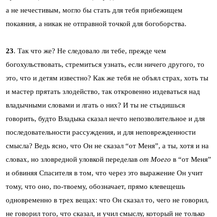
а не нечестивым, могло бы стать для тебя прибежищем
покаяния, а никак не отправной точкой для богоборства.
23
. Так что же? Не следовало ли тебе, прежде чем
богохульствовать, стремиться узнать, если ничего другого, то
это, что и детям известно? Как же тебя не объял страх, хоть ты
и мастер прятать злодейство, так откровенно издеваться над
владычными словами и лгать о них? И ты не стыдишься
говорить, будто Владыка сказал нечто непозволительное и для
последовательности рассуждения, и для неповрежденности
смысла? Ведь ясно, что Он не сказал “от Меня”, а ты, хотя и на
словах, но зловредной уловкой переделав
от Моего
в “от Меня”
и обвиняя Спасителя в том, что через это выражение Он учит
тому, что оно, по-твоему, обозначает, прямо клевещешь
одновременно в трех вещах: что Он сказал то, чего не говорил,
не говорил того, что сказал, и учил смыслу, который не только