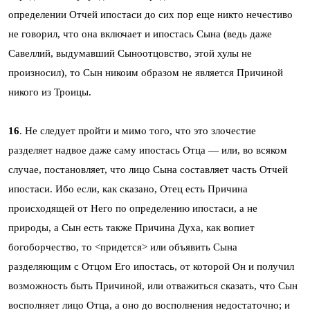
определении Отчей ипостаси до сих пор еще никто нечестиво
не говорил, что она включает и ипостась Сына (ведь даже
Савеллий, выдумавший Сыноотцовство, этой хулы не
произносил), то Сын никоим образом не является Причиной
никого из Троицы.
16
. Не следует пройти и мимо того, что это злочестие
разделяет надвое даже саму ипостась Отца — или, во всяком
случае, постановляет, что лицо Сына составляет часть Отчей
ипостаси. Ибо если, как сказано, Отец есть Причина
происходящей от Него по определению ипостаси, а не
природы, а Сын есть также Причина Духа, как вопиет
богоборчество, то <придется> или объявить Сына
разделяющим с Отцом Его ипостась, от которой Он и получил
возможность быть Причиной, или отважиться сказать, что Сын
восполняет лицо Отца, а оно до восполнения недостаточно; и