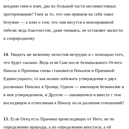
воедино гнев и плач, два по большей части несовместимых
претерпевания? Гнев за то, что они приняли на себя такое
безумие — а плач о том, что они несутся к непоправимой
гибели: ведь благочестие, даже гневаясь, не оставляет жалости
к соприродному.
14
. Увидеть же величину нечестия нетрудно и с помощью того,
что будет сказано. Ведь если Сын после безначального Отчего
Начала и Причины снова становится Началом и Причиной
Единосущного, то как можно избежать утверждения о двух
различных Началах в Троице, Одном — имеющем безначалие и
в нем утвержденном, и Другом — начавшемся и вместе с тем
восходящем и относимым к Началу из-за различия отношений?
15
. Если Отец есть Причина происходящих от Него, не по
определению природы, а по определению ипостаси, а об