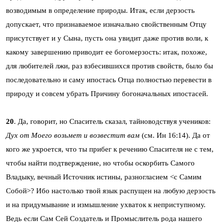
возводимым в определение природы. Итак, если дерзость
допускает, что признаваемое изначально свойственным Отцу
присутствует и у Сына, пусть она увидит даже против воли, к
какому завершению приводит ее богомерзость: итак, похоже,
для любителей лжи, раз взбесившихся против свойств, было бы
последовательно и саму ипостась Отца полностью перевести в
природу и совсем убрать Причину богоначальных ипостасей.
20
. Да, говорит, но Спаситель сказал, тайноводствуя учеников:
Дух от Моего возьмет и возвестит вам
(см. Ин 16:14). Да от
кого же укроется, что ты прибег к речению Спасителя не с тем,
чтобы найти подтверждение, но чтобы оскорбить Самого
Владыку, вечный Источник истины, разногласием <с Самим
Собой>? Ибо настолько твой язык распущен на любую дерзость
и на придумывание и измышление ухваток к неприступному.
Ведь если Сам Сей Создатель и Промыслитель рода нашего