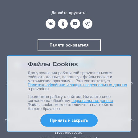
Давайте дружить!
Памяти основателя
Файлы Cookies
Для улучшения работы сайт pravmir.ru может
собирать данные, используя файлы cookie и
© 2003—2026.
метрические программы. Это соответствует
Сетевое издание Правмир зарегистрировано в Федеральной службе по
Политике обработки и защиты персональных данных
в pravmir.ru
надзору в сфере связи, информационных технологий и массовых
коммуникаций (Роскомнадзор).
Продолжая работу с сайтом, Вы даете свое
согласие на обработку
персональных данных
.
Файлы cookie можно отключить в настройках
Реестровая запись ЭЛ № ФС 77 – 85438 от 13.06.2023 г. (внесение
Вашего браузера.
изменений в свидетельство ЭЛ ФС 77-44847 от 03.05.2011 г.)
Учредитель: Автономная некоммерческая организация информационно-
Принять и закрыть
познавательный центр «Правмир» (АНО «Правмир») (ОГРН
1107799036730)