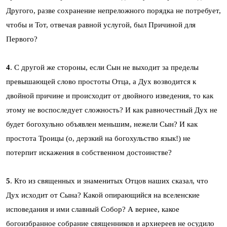
Другого, разве сохранение непреложного порядка не потребует,
чтобы и Тот, отвечая равной услугой, был Причиной для
Первого?
4
. С другой же стороны, если Сын не выходит за пределы
превышающей слово простоты Отца, а Дух возводится к
двойной причине и происходит от двойного изведения, то как
этому не воспоследует сложность? И как равночестный Дух не
будет богохульно объявлен меньшим, нежели Сын? И как
простота Троицы (о, дерзкий на богохульство язык!) не
потерпит искажения в собственном достоинстве?
5
. Кто из священных и знаменитых Отцов наших сказал, что
Дух исходит от Сына? Какой опирающийся на вселенские
исповедания и ими славный Собор? А вернее, какое
богоизбранное собрание священников и архиереев не осудило