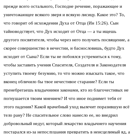
прежде всего остального, Господне речение, поражающее и
уничтожающее всякого зверя и всякую лисицу. Какое это? То,
что говорит об исхождении Духа от Отца (Ин 15:26). Сын
тайноводствует, что Дух исходит от Отца — а ты ищешь
другого посвятителя, чтобы через него получить посвящение, а
скорее совершенство в нечестии, и баснословишь, будто Дух
исходит от Сына? Если ты не побоялся устремиться к тому,
чтобы заставить учения Спасителя, Создателя и Законодателя
уступить твоему безумию, то что можно изыскать такое, что
вконец обличило бы твое нечестивое старание? Если ты
пренебрегаешь владычними законами, кто из благочестивых не
погнушается твоим мнением? И что иное поднимет тебя от
этого падения? Какой врачебный уход вылечит поразившую всё
тело рану? Не спасительное слово нанесло ее, но внедрил
добровольный недуг, который лекарство владычнего научения
постарался из-за непослушания превратить в неисцелимый яд, а