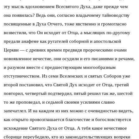
эту мысль вдохновением Всесвятого Духа, даже прежде чем
она появилась? Ведь они, согласно владычнему тайноводству
посвященные в Духа Отчего, тоже явственно и громогласно
возвестили, что Он исходит от Отца, а мыслящих по-другому
предали анафеме как ругателей соборной и апостольской
Церкви — с древних времен предвидя пророческими очами
новоявленное нечестие, они осудили и его писаниями и речами,
и разумом вместе с предшествующим многообразным
отступничеством. Из семи Вселенских и святых Соборов уже
второй постановил, что Святой Дух исходит от Отца, третий
повторил, четвертый подтвердил, пятый решил так же, шестой
то же проповедал, и седьмой своими усилиями славно
запечатлел. И на каждом из них можно с очевидностью видеть,
как открыто провозглашается благочестие и богословствуется
исхождение Святого Духа от Отца. А тебя какое нечестивое
сборище переубедило, кто из законодательствующих вопреки