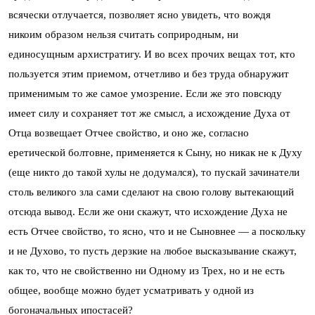
всячески отлучается, позволяет ясно увидеть, что вождя
никоим образом нельзя считать cоприродным, ни
единосущным архистратигу. И во всех прочих вещах тот, кто
пользуется этим приемом, отчетливо и без труда обнаружит
применимым то же самое умозрение. Если же это повсюду
имеет силу и сохраняет тот же смысл, а исхождение Духа от
Отца возвещает Отчее свойство, и оно же, согласно
еретической болтовне, применяется к Сыну, но никак не к Духу
(еще никто до такой хулы не додумался), то пускай зачинатели
столь великого зла сами сделают на свою голову вытекающий
отсюда вывод. Если же они скажут, что исхождение Духа не
есть Отчее свойство, то ясно, что и не Сыновнее — а поскольку
и не Духово, то пусть дерзкие на любое высказывание скажут,
как то, что не свойственно ни Одному из Трех, но и не есть
общее, вообще можно будет усматривать у одной из
богоначальных ипостасей?