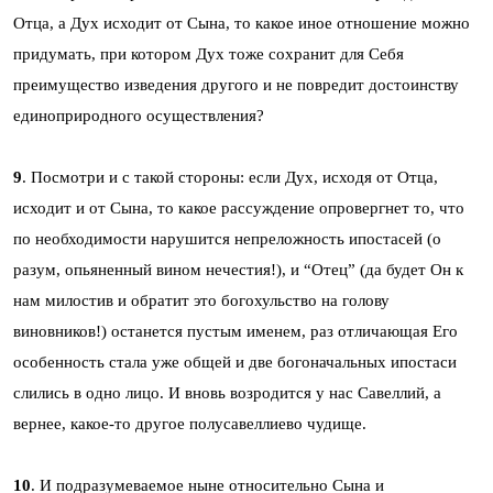
Отца, а Дух исходит от Сына, то какое иное отношение можно
придумать, при котором Дух тоже сохранит для Себя
преимущество изведения другого и не повредит достоинству
единоприродного осуществления?
9
. Посмотри и с такой стороны: если Дух, исходя от Отца,
исходит и от Сына, то какое рассуждение опровергнет то, что
по необходимости нарушится непреложность ипостасей (о
разум, опьяненный вином нечестия!), и “Отец” (да будет Он к
нам милостив и обратит это богохульство на голову
виновников!) останется пустым именем, раз отличающая Его
особенность стала уже общей и две богоначальных ипостаси
слились в одно лицо. И вновь возродится у нас Савеллий, а
вернее, какое-то другое полусавеллиево чудище.
10
. И подразумеваемое ныне относительно Сына и