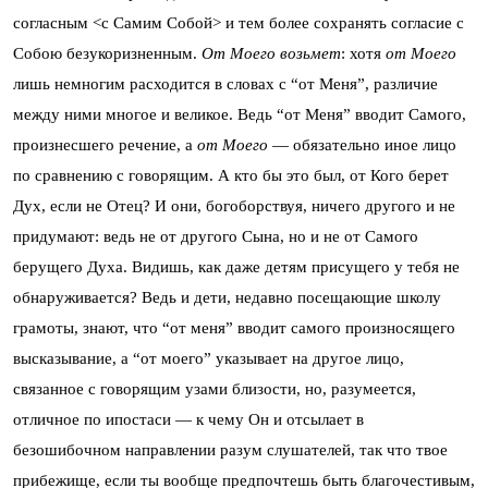
согласным <с Самим Собой> и тем более сохранять согласие с
Собою безукоризненным.
От Моего возьмет
: хотя
от Моего
лишь немногим расходится в словах с “от Меня”, различие
между ними многое и великое. Ведь “от Меня” вводит Самого,
произнесшего речение, а
от Моего
— обязательно иное лицо
по сравнению с говорящим. А кто бы это был, от Кого берет
Дух, если не Отец? И они, богоборствуя, ничего другого и не
придумают: ведь не от другого Сына, но и не от Самого
берущего Духа. Видишь, как даже детям присущего у тебя не
обнаруживается? Ведь и дети, недавно посещающие школу
грамоты, знают, что “от меня” вводит самого произносящего
высказывание, а “от моего” указывает на другое лицо,
связанное с говорящим узами близости, но, разумеется,
отличное по ипостаси — к чему Он и отсылает в
безошибочном направлении разум слушателей, так что твое
прибежище, если ты вообще предпочтешь быть благочестивым,