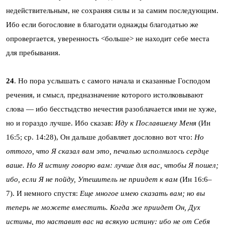
недействительным, не сохраняя силы и за самим последующим.
Ибо если богословие в благодати однажды благодатью же
опровергается, уверенность <больше> не находит себе места
для пребывания.
24
. Но пора услышать с самого начала и сказанные Господом
речения, и смысл, предназначение которого истолковывают
слова — ибо бесстыдство нечестия разоблачается ими не хуже,
но и гораздо лучше. Ибо сказав:
Иду к Пославшему Меня
(Ин
16:5; ср. 14:28), Он дальше добавляет дословно вот что:
Но
оттого, что Я сказал вам это, печалью исполнилось сердце
ваше. Но Я истину говорю вам: лучше для вас, чтобы Я пошел;
ибо, если Я не пойду, Утешитель не приидет к вам
(Ин 16:6–
7). И немного спустя:
Еще многое имею сказать вам; но вы
теперь не можете вместить. Когда же приидет Он, Дух
истины, то наставит вас на всякую истину: ибо не от Себя