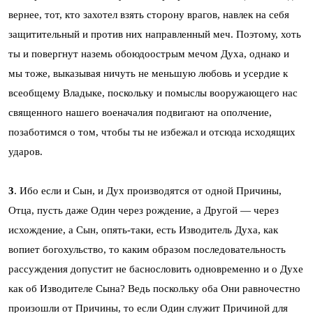
вернее, тот, кто захотел взять сторону врагов, навлек на себя
защитительный и против них направленный меч. Поэтому, хоть
ты и повергнут наземь обоюдоострым мечом Духа, однако и
мы тоже, выказывая ничуть не меньшую любовь и усердие к
всеобщему Владыке, поскольку и помыслы вооружающего нас
священного нашего военачалия подвигают на ополчение,
позаботимся о том, чтобы ты не избежал и отсюда исходящих
ударов.
3
. Ибо если и Сын, и Дух производятся от одной Причины,
Отца, пусть даже Один через рождение, а Другой — через
исхождение, а Сын, опять-таки, есть Изводитель Духа, как
вопиет богохульство, то каким образом последовательность
рассуждения допустит не баснословить одновременно и о Духе
как об Изводителе Сына? Ведь поскольку оба Они равночестно
произошли от Причины, то если Один служит Причиной для