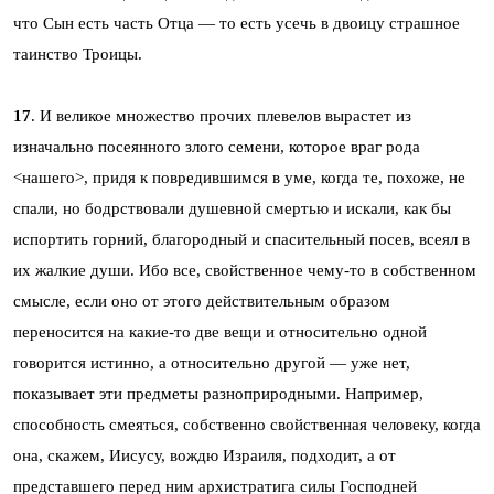
что Сын есть часть Отца — то есть усечь в двоицу страшное
таинство Троицы.
17
. И великое множество прочих плевелов вырастет из
изначально посеянного злого семени, которое враг рода
<нашего>, придя к повредившимся в уме, когда те, похоже, не
спали, но бодрствовали душевной смертью и искали, как бы
испортить горний, благородный и спасительный посев, всеял в
их жалкие души. Ибо все, свойственное чему-то в собственном
смысле, если оно от этого действительным образом
переносится на какие-то две вещи и относительно одной
говорится истинно, а относительно другой — уже нет,
показывает эти предметы разноприродными. Например,
способность смеяться, собственно свойственная человеку, когда
она, скажем, Иисусу, вождю Израиля, подходит, а от
представшего перед ним архистратига силы Господней