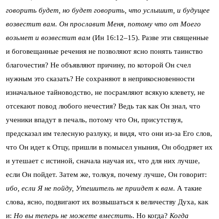
говорить будет, но будет говорить, что услышит, и будущее
возвестит вам. Он прославит Меня, потому что от Моего
возьмет и возвестит вам
(Ин 16:12–15). Разве эти священные
и боговещанные речения не позволяют ясно понять таинство
благочестия? Не объявляют причину, по которой Он счел
нужным это сказать? Не сохраняют в неприкосновенности
изначальное тайноводство, не посрамляют всякую клевету, не
отсекают повод любого нечестия? Ведь так как Он знал, что
ученики впадут в печаль, потому что Он, присутствуя,
предсказал им телесную разлуку, и видя, что они из-за Его слов,
что Он идет к Отцу, пришли в помысел уныния, Он ободряет их
и утешает с истиной, сначала научая их, что для них лучше,
если Он пойдет. Затем же, толкуя, почему лучше, Он говорит:
ибо, если Я не пойду, Утешитель не приидет к вам
. А такие
слова, ясно, подвигают их возвышаться к величеству Духа, как
и:
Но вы теперь не можете вместить
. Но когда?
Когда