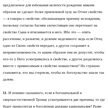
предлагаемое для избежания нелепости рождение никоим
образом не сделает более приемлемой хулу на Отчее свойство
— я говорю о свойстве, обозначающем причину исхождения,
поскольку согласно басням злочестивцев оно перетекает на
свойство Сына и втискивается в него. Ибо это — опять
рассечение, и разъятие, и деление неделимого: ведь если Отец
одно из Своих свойств передает, а другое сохраняет в
неприкосновенности, то каким образом они не допустят, чтобы
что-то у Него усматривалось в свойстве, а другое разделялось
вместе с привносимым в свойство новшеством? Но страшно
становится, что мы стерпели, чтобы их богохульство зашло так
далеко.
11
. И помимо сказанного, если в богоначальной и
сверхъестественной Троице усматриваются две причины, то где
будет превоспетая и боголепная держава единоначалия? Разве