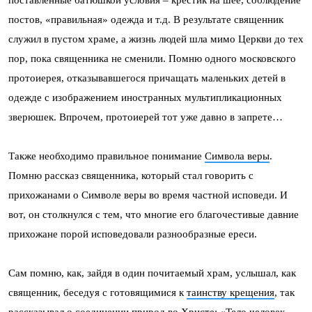
постов, «правильная» одежда и т.д. В результате священник
служил в пустом храме, а жизнь людей шла мимо Церкви до тех
пор, пока священника не сменили. Помню одного московского
протоиерея, отказывавшегося причащать маленьких детей в
одежде с изображением иностранных мультипликационных
зверюшек. Впрочем, протоиерей тот уже давно в запрете…
Также необходимо правильное понимание
Символа веры
.
Помню рассказ священника, который стал говорить с
прихожанами о Символе веры во время частной исповеди. И
вот, он столкнулся с тем, что многие его благочестивые давние
прихожане порой исповедовали разнообразные ереси.
Сам помню, как, зайдя в один почитаемый храм, услышал, как
священник, беседуя с готовящимися к
таинству крещения
, так
рассказывал о соединении природ во Христе: «Тело человек