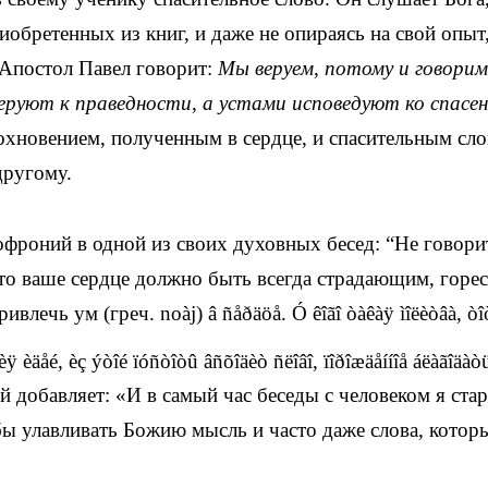
иобретенных из книг, и даже не опираясь на свой опыт
. Апостол Павел говорит:
Мы веруем, потому и говорим
еруют к праведности, а устами исповедуют ко спасе
дохновением, полученным в сердце, и спасительным сло
другому.
офроний в одной из своих духовных бесед: “Не говори
 что ваше сердце должно быть всегда страдающим, горе
привлечь ум (греч.
noàj
)
â ñåðäöå. Ó êîãî òàêàÿ ìîëèòâà, òî
ÿ èäåé, èç ýòîé ïóñòîòû âñõîäèò ñëîâî, ïîðîæäåííîå áëàãîäàò
 добавляет: «И в самый час беседы с человеком я стар
бы улавливать Божию мысль и часто даже слова, котор