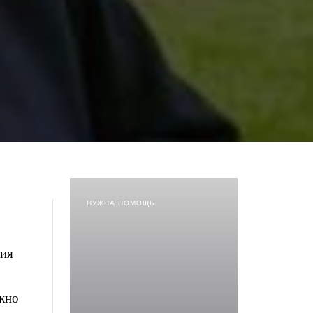
НУЖНА ПОМОЩЬ
ния
ажно