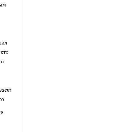
ным
вил
 кто
то
ывает
го
ие