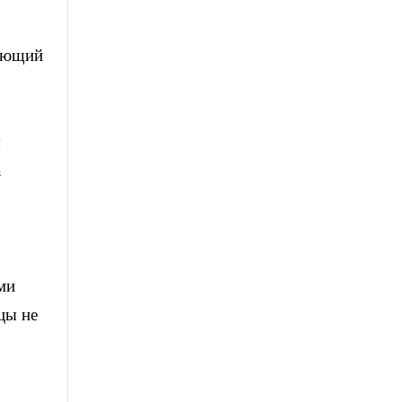
дующий
о
я
а
ми
цы не