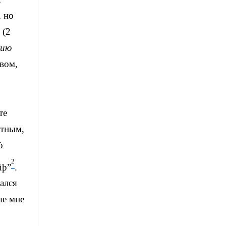
, но
(2
нию
вом,
те
стным,
ò
2
üþ”
.
ался
ые мне