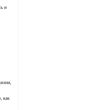
сь и
жизни,
, как