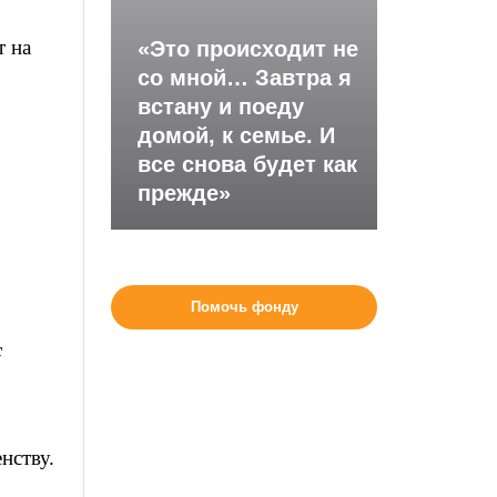
т на
«Это происходит не
со мной… Завтра я
встану и поеду
домой, к семье. И
все снова будет как
прежде»
Помочь фонду
с
нству.