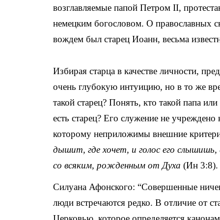
возглавляемые папой Петром II, протест
немецким богословом. О православных ск
вождем был старец Иоанн, весьма извест
Избирая старца в качестве личности, пр
очень глубокую интуицию, но в то же вре
такой старец? Понять, кто такой папа ил
есть старец? Его служение не учреждено 
которому неприложимы внешние критерии
дышит, где хочет, и голос его слышишь,
со всяким, рожденным от Духа
(Ин 3:8).
Силуана Афонского: “Совершенные ничего
люди встречаются редко. В отличие от ст
Церковью, которое определяется канонам