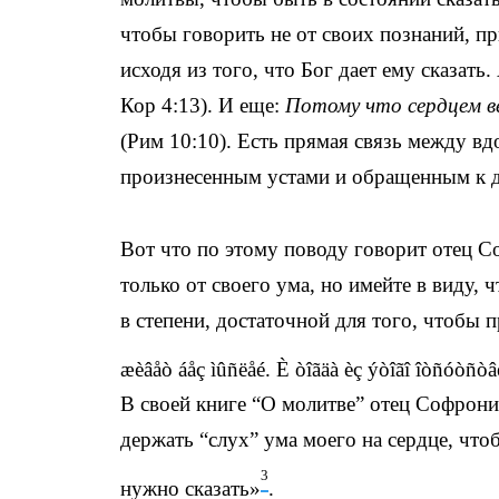
чтобы говорить не от своих познаний, пр
исходя из того, что Бог дает ему сказать
Кор 4:13). И еще:
Потому что сердцем в
(Рим 10:10). Есть прямая связь между в
произнесенным устами и обращенным к 
Вот что по этому поводу говорит отец С
только от своего ума, но имейте в виду,
в степени, достаточной для того, чтобы 
æèâåò áåç ìûñëåé. È òîãäà èç ýòîãî îòñóòñòâè
В своей книге “О молитве” отец Софроний
держать “слух” ума моего на сердце, что
3
нужно сказать»
.