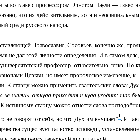
анты во главе с профессором Эрнстом Паули — извест
азано, что их действительным, хотя и неофициальным
ный среди русского народа.
едставляющей Православие, Соловьев, конечно же, проя
мя не дал этой личности определения. И в самом деле,
и университетский профессор, относительно легко. Но к
канонами Церкви, но имеет пророческое измерение, к
. К старцу можно применить евангельские слова:
Дух
 а не знаешь, откуда приходит и куда уходит: так б
 К истинному старцу можно отнести слова преподобно
1
 не говорят от себя, но что Дух им внушает”
. И так
арчества существует таинство исповеди, установленное
и и регулируется церковной дисциплиной.