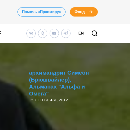
Помочь «Правмиру»
Фонд
EN
архимандрит Симеон
(Брюшвайлер)
Альманах "Альфа и
Омега"
15 СЕНТЯБРЯ, 2012