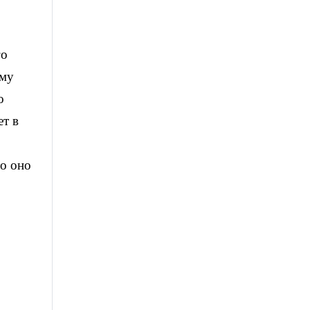
го
ему
о
ет в
то оно
,