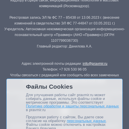
надзору в сфере связи, информационных технологий и массовых
коммуникаций (Роскомнадзор).
Реестровая запись ЭЛ № ФС 77 – 85438 от 13.06.2023 г. (внесение
изменений в свидетельство ЭЛ ФС 77-44847 от 03.05.2011 г.)
Учредитель: Автономная некоммерческая организация информационно-
познавательный центр «Правмир» (АНО «Правмир») (ОГРН
1107799036730)
Главный редактор: Данилова А.А.
Адрес электронной почты редакции:
info@pravmir.ru
Телефон: +7 926 530 96 05
Чтобы связаться с редакцией или сообщить обо всех замеченных
ошибках, воспользуйтесь
формой обратной связи
.
Файлы Cookies
Републикация материалов сайта в печатных изданиях (книгах, прессе)
Для улучшения работы сайт pravmir.ru может
возможна только с письменного разрешения редакции.
собирать данные, используя файлы cookie и
метрические программы. Это соответствует
Политике обработки и защиты персональных данных
в pravmir.ru
Продолжая работу с сайтом, Вы даете свое
согласие на обработку
персональных данных
.
Файлы cookie можно отключить в настройках
Мнение авторов статей портала может не совпадать с позицией
Вашего браузера.