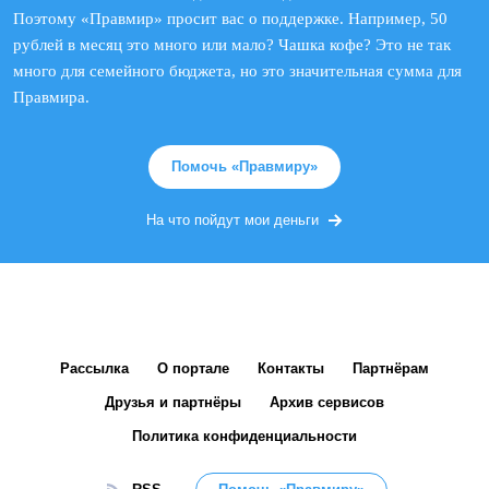
Поэтому «Правмир» просит вас о поддержке. Например, 50
рублей в месяц это много или мало? Чашка кофе? Это не так
много для семейного бюджета, но это значительная сумма для
Правмира.
Помочь «Правмиру»
На что пойдут мои деньги
Рассылка
О портале
Контакты
Партнёрам
Друзья и партнёры
Архив сервисов
Политика конфиденциальности