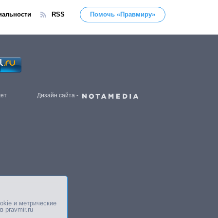
иальности
RSS
Помочь «Правмиру»
жет
Дизайн сайта -
okie и метрические
в pravmir.ru