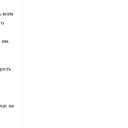
ь всем
го
 им.
дость
час на