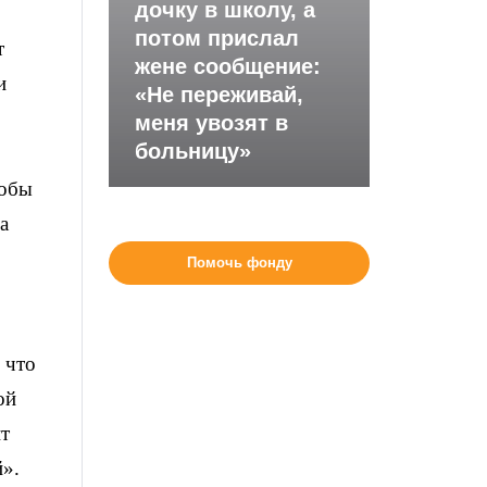
дочку в школу, а
потом прислал
т
жене сообщение:
и
«Не переживай,
меня увозят в
больницу»
тобы
а
Помочь фонду
 что
ой
т
й».