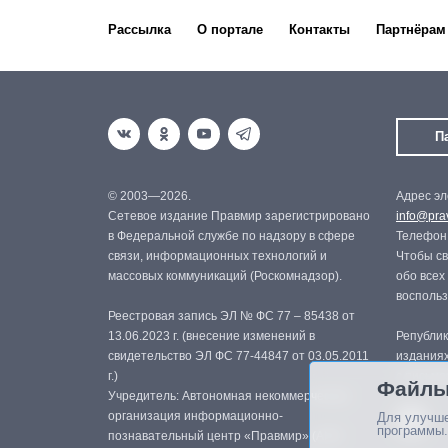
Рассылка
О портале
Контакты
Партнёрам
П
© 2003—2026.
Адрес эл
Сетевое издание Правмир зарегистрировано
info@prav
в Федеральной службе по надзору в сфере
Телефон:
связи, информационных технологий и
Чтобы св
массовых коммуникаций (Роскомнадзор).
обо всех
восполь
Реестровая запись ЭЛ № ФС 77 – 85438 от
13.06.2023 г. (внесение изменений в
Републик
свидетельство ЭЛ ФС 77-44847 от 03.05.2011
изданиях
г.)
с письме
Файлы
Учредитель: Автономная некоммерческая
организация информационно-
Для улучше
программы.
познавательный центр «Правмир» (АНО