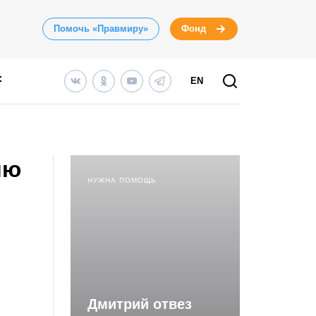
Помочь «Правмиру»
Фонд
EN
ию
НУЖНА ПОМОЩЬ
Дмитрий отвез