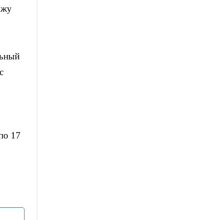
ужу
ьный
с
по 17