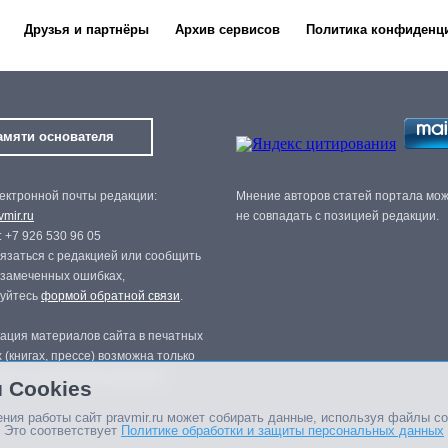
Друзья и партнёры
Архив сервисов
Политика конфиденц
амяти основателя
ектронной почты редакции:
Мнение авторов статей портала мо
mir.ru
не совпадать с позицией редакции.
 +7 926 530 96 05
язаться с редакцией или сообщить
 замеченных ошибках,
зуйтесь
формой обратной связи
.
ация материалов сайта в печатных
 (книгах, прессе) возможна только
нного разрешения редакции.
 Cookies
ния работы сайт pravmir.ru может собирать данные, используя файлы co
 Это соответствует
Политике обработки и защиты персональных данных