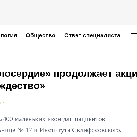
логия
Общество
Ответ специалиста
лосердие» продолжает акц
ождество»
ИР"
2400 маленьких икон для пациентов
ьнице № 17 и Института Склифосовского.