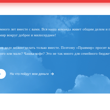
много лет вместе с вами. Вся наша команда живет общим делом и 
мир вокруг добрее и милосерднее!
ое дело можно делать только вместе. Поэтому «Правмир» просит в
ного или мало? Чашка кофе? Это не так много для семейного бюджет
»
На что пойдут мои деньги