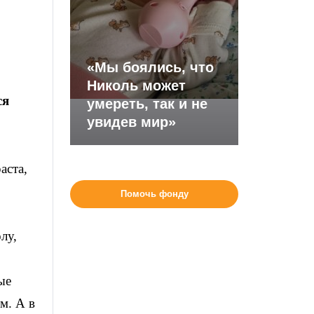
«Мы боялись, что
Николь может
ся
умереть, так и не
увидев мир»
аста,
Помочь фонду
лу,
ые
м. А в