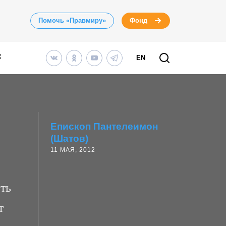
Помочь «Правмиру»
Фонд
EN
Епископ Пантелеимон
(Шатов)
11 МАЯ, 2012
ть
т