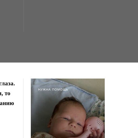
глаза.
НУЖНА ПОМОЩЬ
, то
данию