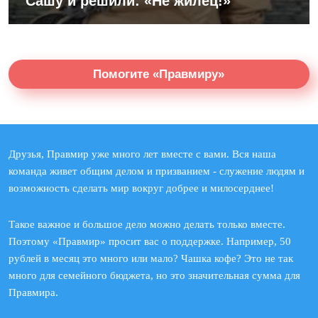
Сашу и решили: «Не жилец!»
Помогите «Правмиру»
Друзья, Правмир уже много лет вместе с вами. Вся наша
команда живет общим делом и призванием - служение людям и
возможность сделать мир вокруг добрее и милосерднее!
Такое важное и большое дело можно делать только вместе.
Поэтому «Правмир» просит вас о поддержке. Например, 50
рублей в месяц это много или мало? Чашка кофе? Это не так
много для семейного бюджета, но это значительная сумма для
Правмира.