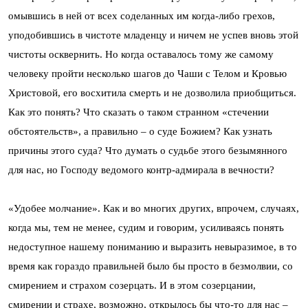
омывшись в ней от всех соделанных им когда-либо грехов,
уподобившись в чистоте младенцу и ничем не успев вновь этой
чистоты осквернить. Но когда оставалось тому же самому
человеку пройти несколько шагов до Чаши с Телом и Кровью
Христовой, его восхитила смерть и не дозволила приобщиться.
Как это понять? Что сказать о таком странном «стечении
обстоятельств», а правильно – о суде Божием? Как узнать
причины этого суда? Что думать о судьбе этого безымянного
для нас, но Господу ведомого контр-адмирала в вечности?
«Удобее молчание». Как и во многих других, впрочем, случаях,
когда мы, тем не менее, судим и говорим, усиливаясь понять
недоступное нашему пониманию и выразить невыразимое, в то
время как гораздо правильней было бы просто в безмолвии, со
смирением и страхом созерцать. И в этом созерцании,
смирении и страхе, возможно, открылось бы что-то для нас –