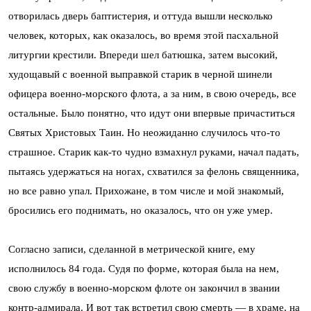
отворилась дверь баптистерия, и оттуда вышли несколько
человек, которых, как оказалось, во время этой пасхальной
литургии крестили. Впереди шел батюшка, затем высокий,
худощавый с военной выправкой старик в черной шинели
офицера военно-морского флота, а за ним, в свою очередь, все
остальные. Было понятно, что идут они впервые причаститься
Святых Христовых Таин. Но неожиданно случилось что-то
страшное. Старик как-то чудно взмахнул руками, начал падать,
пытаясь удержаться на ногах, схватился за фелонь священника,
но все равно упал. Прихожане, в том числе и мой знакомый,
бросились его поднимать, но оказалось, что он уже умер.
Согласно записи, сделанной в метрической книге, ему
исполнилось 84 года. Судя по форме, которая была на нем,
свою службу в военно-морском флоте он закончил в звании
контр-адмирала. И вот так встретил свою смерть — в храме, на