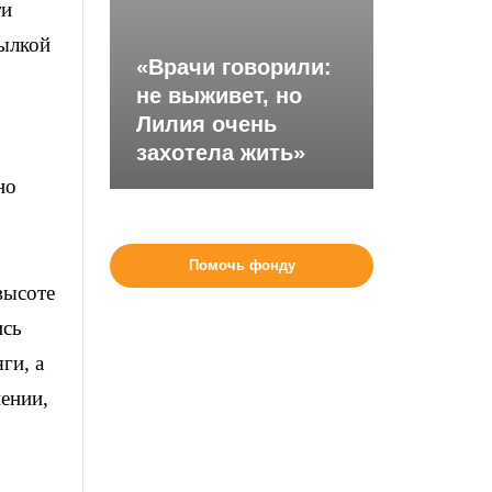
ти
сылкой
«Врачи говорили:
не выживет, но
Лилия очень
захотела жить»
но
Помочь фонду
высоте
ись
ги, а
нении,