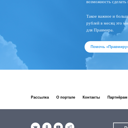
возможность сделать 
Такое важное и больш
рублей в месяц это м
для Правмира.
Помочь «Правмиру
Рассылка
О портале
Контакты
Партнёрам
П