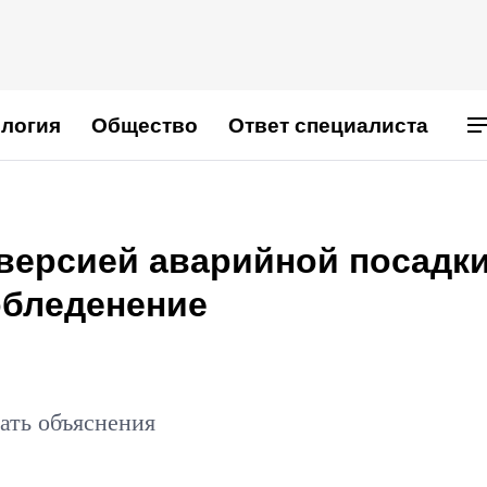
логия
Общество
Ответ специалиста
версией аварийной посадк
 обледенение
ать объяснения