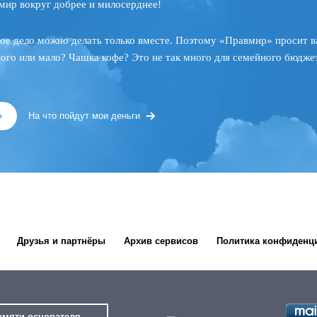
мир вокруг добрее и милосерднее!
ое дело можно делать только вместе. Поэтому «Правмир» просит в
ного или мало? Чашка кофе? Это не так много для семейного бюджет
»
На что пойдут мои деньги
Друзья и партнёры
Архив сервисов
Политика конфиденц
амяти основателя