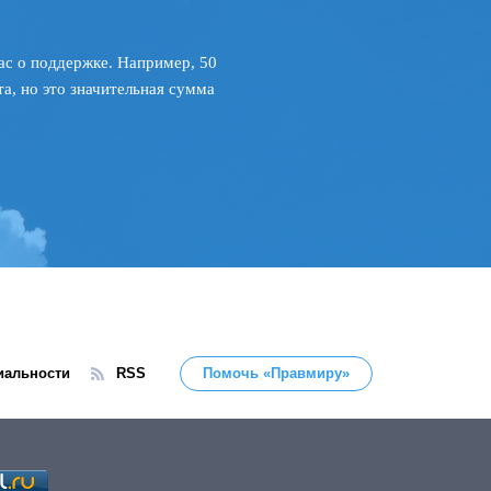
ас о поддержке. Например, 50
а, но это значительная сумма
иальности
RSS
Помочь «Правмиру»