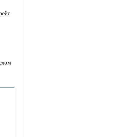
рейс
релом