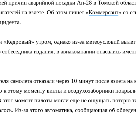
й причин аварийной посадки Ан-28 в Томской облас
гателей на взлете. Об этом пишет «
Коммерсант
» со с
цидента.
 «Кедровый» утром, однако из-за метеоусловий вылет
 собеседника издания, в авиакомпании опасались имен
еля самолета отказали через 10 минут после взлета на 
то к этому моменту винты и воздухозаборники покрыл
В этот момент пилоты могли еще не ощущать потерю тя
алось. Из-за этого автоматика, сообщающая об обледе