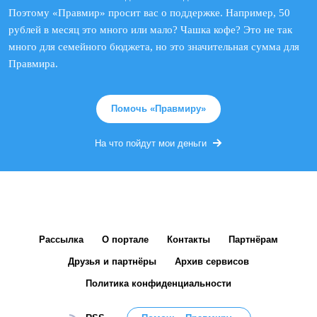
Поэтому «Правмир» просит вас о поддержке. Например, 50
рублей в месяц это много или мало? Чашка кофе? Это не так
много для семейного бюджета, но это значительная сумма для
Правмира.
Помочь «Правмиру»
На что пойдут мои деньги
Рассылка
О портале
Контакты
Партнёрам
Друзья и партнёры
Архив сервисов
Политика конфиденциальности