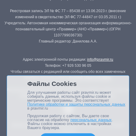
Реестровая запись ЭЛ № ФС 77 – 85438 от 13.06.2023 г. (внесение
изменений в свидетельство ЭЛ ФС 77-44847 от 03.05.2011 г.)
Учредитель: Автономная некоммерческая организация информационно-
познавательный центр «Правмир» (АНО «Правмир») (ОГРН
1107799036730)
Главный редактор: Данилова А.А.
Адрес электронной почты редакции:
info@pravmir.ru
Телефон: +7 926 530 96 05
Чтобы связаться с редакцией или сообщить обо всех замеченных
ошибках, воспользуйтесь
формой обратной связи
.
Файлы Cookies
Републикация материалов сайта в печатных изданиях (книгах, прессе)
Для улучшения работы сайт pravmir.ru может
возможна только с письменного разрешения редакции.
собирать данные, используя файлы cookie и
метрические программы. Это соответствует
Политике обработки и защиты персональных данных
в pravmir.ru
Продолжая работу с сайтом, Вы даете свое
согласие на обработку
персональных данных
.
Файлы cookie можно отключить в настройках
Мнение авторов статей портала может не совпадать с позицией
Вашего браузера.
редакции.