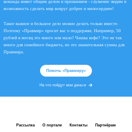
команда живет общим делом и призванием - служение людям и
возможность сделать мир вокруг добрее и милосерднее!
Такое важное и большое дело можно делать только вместе.
Поэтому «Правмир» просит вас о поддержке. Например, 50
рублей в месяц это много или мало? Чашка кофе? Это не так
много для семейного бюджета, но это значительная сумма для
Правмира.
Помочь «Правмиру»
На что пойдут мои деньги
Рассылка
О портале
Контакты
Партнёрам