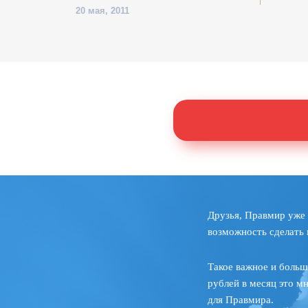
20 мая, 2011
Друзья, Правмир уже 
возможность сделать 
Такое важное и больш
рублей в месяц это м
для Правмира.