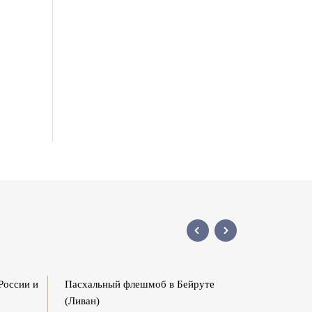
России и
Пасхальный флешмоб в Бейруте
Пасхаль
(Ливан)
15 апреля