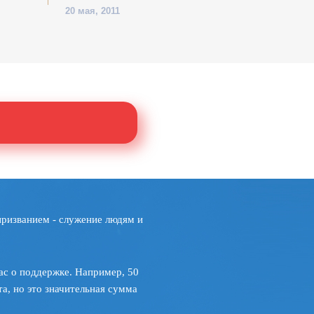
20 мая, 2011
призванием - служение людям и
ас о поддержке. Например, 50
а, но это значительная сумма