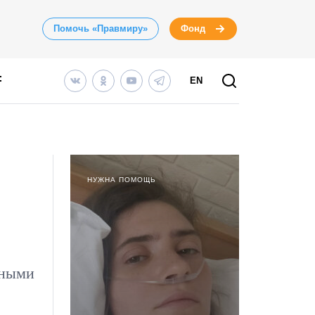
Помочь «Правмиру»
Фонд
EN
НУЖНА ПОМОЩЬ
шными