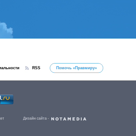
иальности
RSS
Помочь «Правмиру»
жет
Дизайн сайта -