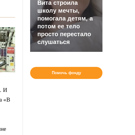
Вита строила
школу мечты,
помогала детям, а
потом ее тело
просто перестало
слушаться
Помочь фонду
… И
а «В
ине