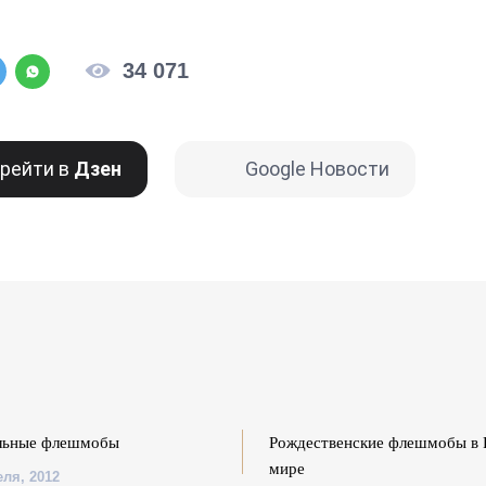
34 071
рейти в
Дзен
Google Новости
льные флешмобы
Рождественские флешмобы в 
мире
еля, 2012