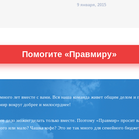
9 января, 2015
Помогите «Правмиру»
много лет вместе с вами. Вся наша команда живет общим делом и 
мир вокруг добрее и милосерднее!
ое дело можно делать только вместе. Поэтому «Правмир» просит в
ного или мало? Чашка кофе? Это не так много для семейного бюджет