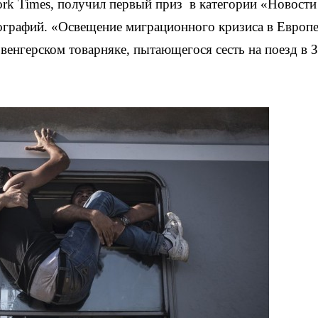
rk Times
, получил первый приз
в категории «Новости
тографий. «Освещение миграционного кризиса в Европ
 венгерском товарняке,
пытающегося сесть на поезд в 