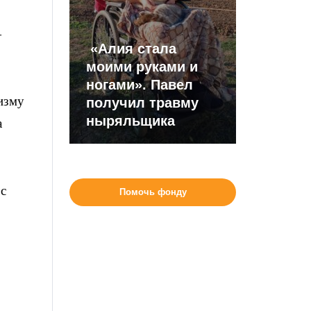
—
«Алия стала
моими руками и
ногами». Павел
изму
получил травму
ныряльщика
а
 с
Помочь фонду