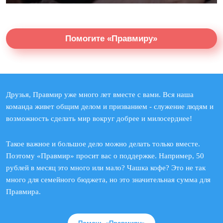
Помогите «Правмиру»
Друзья, Правмир уже много лет вместе с вами. Вся наша
команда живет общим делом и призванием - служение людям и
возможность сделать мир вокруг добрее и милосерднее!
Такое важное и большое дело можно делать только вместе.
Поэтому «Правмир» просит вас о поддержке. Например, 50
рублей в месяц это много или мало? Чашка кофе? Это не так
много для семейного бюджета, но это значительная сумма для
Правмира.