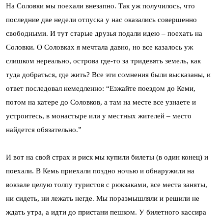
На Соловки мы поехали внезапно. Так уж получилось, что
последние две недели отпуска у нас оказались совершенно
свободными. И тут старые друзья подали идею – поехать на
Соловки. О Соловках я мечтала давно, но все казалось уж
слишком нереально, острова где-то за тридевять земель, как
туда добраться, где жить? Все эти сомнения были высказаны, и
ответ последовал немедленно: “Езжайте поездом до Кеми,
потом на катере до Соловков, а там на месте все узнаете и
устроитесь, в монастыре или у местных жителей – место
найдется обязательно.”
И вот на свой страх и риск мы купили билеты (в один конец) и
поехали. В Кемь приехали поздно ночью и обнаружили на
вокзале целую толпу туристов с рюкзаками, все места заняты,
ни сидеть, ни лежать негде. Мы поразмышляли и решили не
ждать утра, а идти до пристани пешком. У билетного кассира