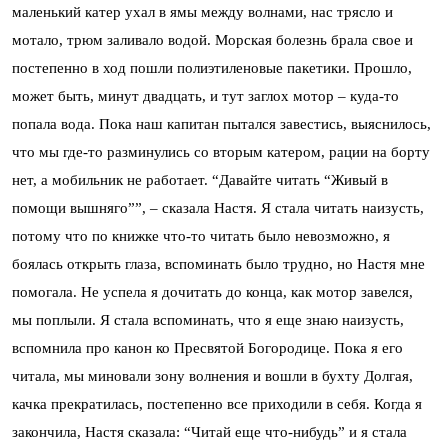
маленький катер ухал в ямы между волнами, нас трясло и
мотало, трюм заливало водой. Морская болезнь брала свое и
постепенно в ход пошли полиэтиленовые пакетики. Прошло,
может быть, минут двадцать, и тут заглох мотор – куда-то
попала вода. Пока наш капитан пытался завестись, выяснилось,
что мы где-то разминулись со вторым катером, рации на борту
нет, а мобильник не работает. “Давайте читать “Живый в
помощи вышняго””, – сказала Настя. Я стала читать наизусть,
потому что по книжке что-то читать было невозможно, я
боялась открыть глаза, вспоминать было трудно, но Настя мне
помогала. Не успела я дочитать до конца, как мотор завелся,
мы поплыли. Я стала вспоминать, что я еще знаю наизусть,
вспомнила про канон ко Пресвятой Богородице. Пока я его
читала, мы миновали зону волнения и вошли в бухту Долгая,
качка прекратилась, постепенно все приходили в себя. Когда я
закончила, Настя сказала: “Читай еще что-нибудь” и я стала