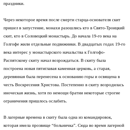
праздники.
Через некоторое время после смерти старца-основателя скит
пришел в запустение, монахи разошлись кто в Свято-Троицкий
скит, кто в Соловецкий монастырь. До начала 19-го века на
Голгофе жили отдельные подвижники. В двадцатых годах 19-го
века интерес у монастырского начальства к Голгофо-
Распятскому скиту начал возрождаться. В скиту была
построена новая пятиглавая каменная церковь, а старая,
деревянная была перенесена к основанию горы и освящена в
честь Воскресения Христова. Постепенно в скиту возродилась
иноческая жизнь, хотя по немощи братии некоторые строгие
ограничения пришлось ослабить.
В лагерные времена в скиту была одна из командировок,
которая имела прозвище “больничка”. Сюда во время лагерной