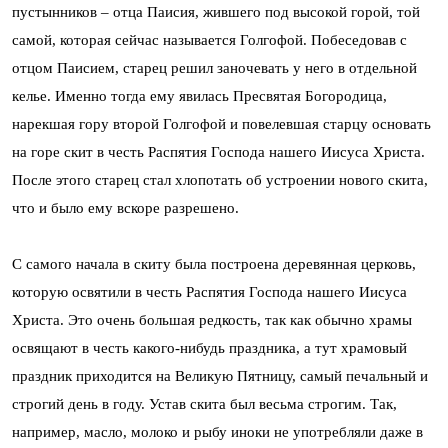
пустынников – отца Паисия, жившего под высокой горой, той
самой, которая сейчас называется Голгофой. Побеседовав с
отцом Паисием, старец решил заночевать у него в отдельной
келье. Именно тогда ему явилась Пресвятая Богородица,
нарекшая гору второй Голгофой и повелевшая старцу основать
на горе скит в честь Распятия Господа нашего Иисуса Христа.
После этого старец стал хлопотать об устроении нового скита,
что и было ему вскоре разрешено.
С самого начала в скиту была построена деревянная церковь,
которую освятили в честь Распятия Господа нашего Иисуса
Христа. Это очень большая редкость, так как обычно храмы
освящают в честь какого-нибудь праздника, а тут храмовый
праздник приходится на Великую Пятницу, самый печальный и
строгий день в году. Устав скита был весьма строгим. Так,
например, масло, молоко и рыбу иноки не употребляли даже в