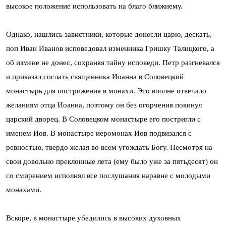
высокое положение использовать на благо ближнему.
Однако, нашлись завистники, которые донесли царю, дескать,
поп Иван Иванов исповедовал изменника Гришку Талицкого, а
об измене не донес, сохраняя тайну исповеди. Петр разгневался
и приказал сослать священника Иоанна в Соловецкий
монастырь для пострижения в монахи. Это вполне отвечало
желаниям отца Иоанна, поэтому он без огорчения покинул
царский дворец. В Соловецком монастыре его постригли с
именем Иов. В монастыре иеромонах Иов подвизался с
ревностью, твердо желая во всем угождать Богу. Несмотря на
свои довольно преклонные лета (ему было уже за пятьдесят) он
со смирением исполнял все послушания наравне с молодыми
монахами.
Вскоре, в монастыре убедились в высоких духовных