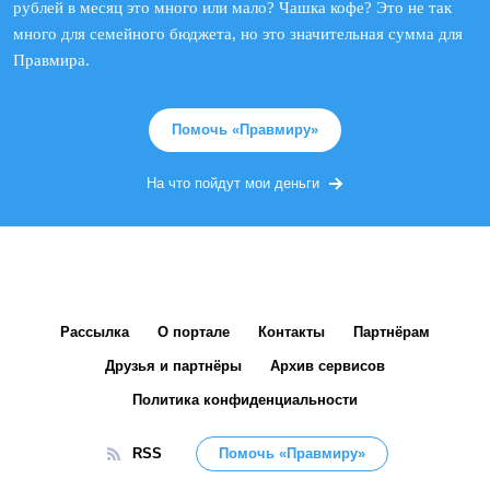
рублей в месяц это много или мало? Чашка кофе? Это не так
много для семейного бюджета, но это значительная сумма для
Правмира.
Помочь «Правмиру»
На что пойдут мои деньги
Рассылка
О портале
Контакты
Партнёрам
Друзья и партнёры
Архив сервисов
Политика конфиденциальности
RSS
Помочь «Правмиру»