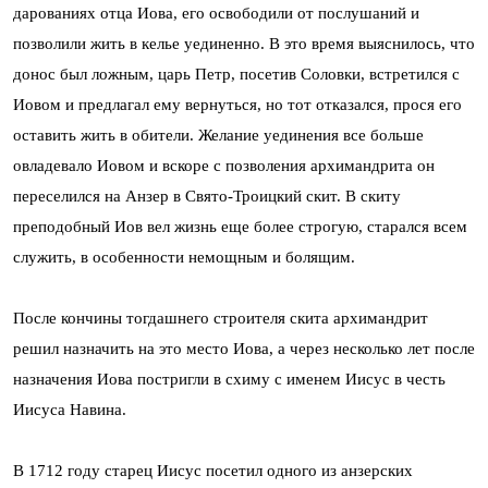
дарованиях отца Иова, его освободили от послушаний и
позволили жить в келье уединенно. В это время выяснилось, что
донос был ложным, царь Петр, посетив Соловки, встретился с
Иовом и предлагал ему вернуться, но тот отказался, прося его
оставить жить в обители. Желание уединения все больше
овладевало Иовом и вскоре с позволения архимандрита он
переселился на Анзер в Свято-Троицкий скит. В скиту
преподобный Иов вел жизнь еще более строгую, старался всем
служить, в особенности немощным и болящим.
После кончины тогдашнего строителя скита архимандрит
решил назначить на это место Иова, а через несколько лет после
назначения Иова постригли в схиму с именем Иисус в честь
Иисуса Навина.
В 1712 году старец Иисус посетил одного из анзерских