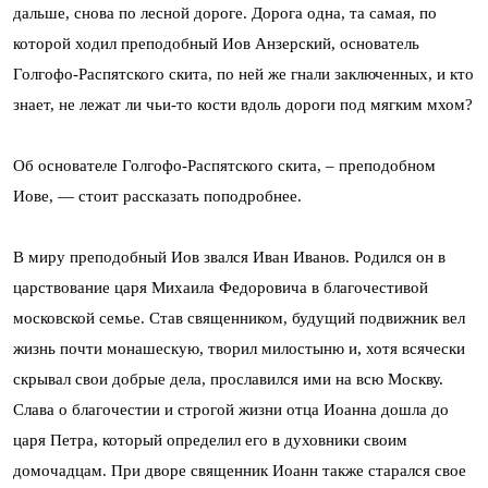
дальше, снова по лесной дороге. Дорога одна, та самая, по
которой ходил преподобный Иов Анзерский, основатель
Голгофо-Распятского скита, по ней же гнали заключенных, и кто
знает, не лежат ли чьи-то кости вдоль дороги под мягким мхом?
Об основателе Голгофо-Распятского скита, – преподобном
Иове, — стоит рассказать поподробнее.
В миру преподобный Иов звался Иван Иванов. Родился он в
царствование царя Михаила Федоровича в благочестивой
московской семье. Став священником, будущий подвижник вел
жизнь почти монашескую, творил милостыню и, хотя всячески
скрывал свои добрые дела, прославился ими на всю Москву.
Слава о благочестии и строгой жизни отца Иоанна дошла до
царя Петра, который определил его в духовники своим
домочадцам. При дворе священник Иоанн также старался свое