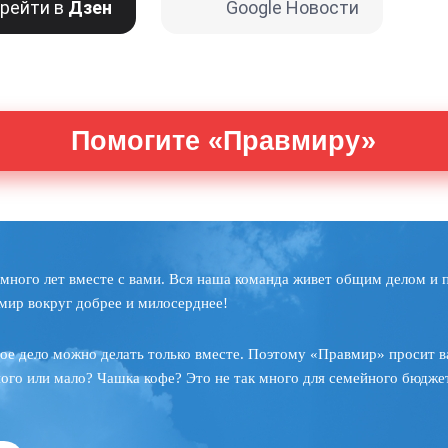
рейти в
Дзен
Google Новости
Помогите «Правмиру»
много лет вместе с вами. Вся наша команда живет общим делом и 
мир вокруг добрее и милосерднее!
ое дело можно делать только вместе. Поэтому «Правмир» просит в
ного или мало? Чашка кофе? Это не так много для семейного бюджет