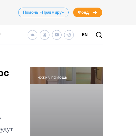
Помочь «Правмиру»
Фонд
EN
рс
НУЖНА ПОМОЩЬ
е
будут