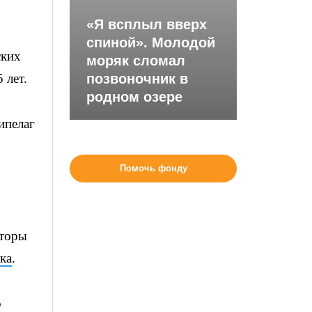
«Я всплыл вверх
спиной». Молодой
ских
моряк сломал
 лет.
позвоночник в
родном озере
ипелаг
Помочь фонду
вторы
ка
.
о