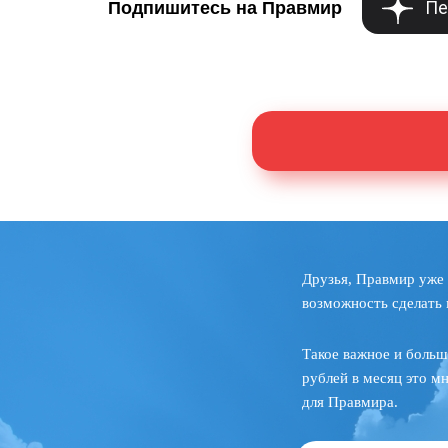
Пе
Подпишитесь на Правмир
Друзья, Правмир уже 
возможность сделать 
Такое важное и больш
рублей в месяц это м
для Правмира.