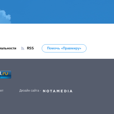
иальности
RSS
Помочь «Правмиру»
жет
Дизайн сайта -