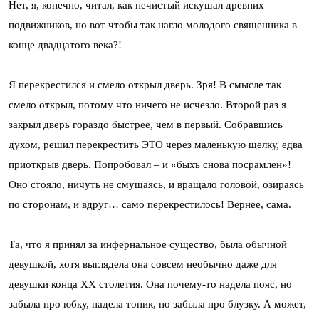
Нет, я, конечно, читал, как нечистый искушал древних
подвижников, но вот чтобы так нагло молодого священника в
конце двадцатого века?!
Я перекрестился и смело открыл дверь. Зря! В смысле так
смело открыл, потому что ничего не исчезло. Второй раз я
закрыл дверь гораздо быстрее, чем в первый. Собравшись
духом, решил перекрестить ЭТО через маленькую щелку, едва
приоткрыв дверь. Попробовал – и «быхъ снова посрамлен»!
Оно стояло, ничуть не смущаясь, и вращало головой, озираясь
по сторонам, и вдруг… само перекрестилось! Вернее, сама.
Та, что я принял за инфернальное существо, была обычной
девушкой, хотя выглядела она совсем необычно даже для
девушки конца ХХ столетия. Она почему-то надела пояс, но
забыла про юбку, надела топик, но забыла про блузку. А может,