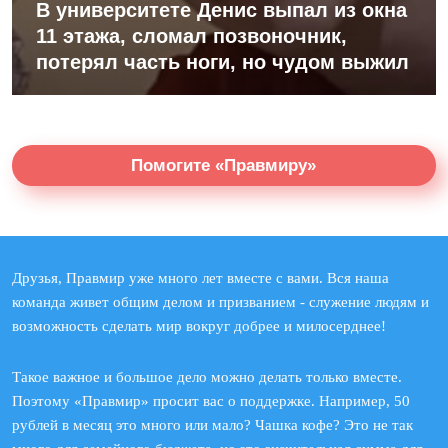
В университете Денис выпал из окна
11 этажа, сломал позвоночник,
потерял часть ноги, но чудом выжил
Помогите «Правмиру»
Друзья, Правмир уже много лет вместе с вами. Вся наша
команда живет общим делом и призванием - служение людям и
возможность сделать мир вокруг добрее и милосерднее!
Такое важное и большое дело можно делать только вместе.
Поэтому «Правмир» просит вас о поддержке. Например, 50
рублей в месяц это много или мало? Чашка кофе? Это не так