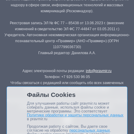
надзору в сфере связи, информационных технологий и массовых
коммуникаций (Роскомнадзор).
Реестровая запись ЭЛ № ФС 77 – 85438 от 13.06.2023 г. (внесение
изменений в свидетельство ЭЛ ФС 77-44847 от 03.05.2011 г.)
Учредитель: Автономная некоммерческая организация информационно-
познавательный центр «Правмир» (АНО «Правмир») (ОГРН
1107799036730)
Главный редактор: Данилова А.А.
Адрес электронной почты редакции:
info@pravmir.ru
Телефон: +7 926 530 96 05
Чтобы связаться с редакцией или сообщить обо всех замеченных
ошибках, воспользуйтесь
формой обратной связи
.
Файлы Cookies
Републикация материалов сайта в печатных изданиях (книгах, прессе)
Для улучшения работы сайт pravmir.ru может
возможна только с письменного разрешения редакции.
собирать данные, используя файлы cookie и
метрические программы. Это соответствует
Политике обработки и защиты персональных данных
в pravmir.ru
Продолжая работу с сайтом, Вы даете свое
согласие на обработку
персональных данных
.