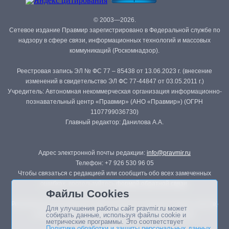
© 2003—2026.
Сетевое издание Правмир зарегистрировано в Федеральной службе по
надзору в сфере связи, информационных технологий и массовых
коммуникаций (Роскомнадзор).
Реестровая запись ЭЛ № ФС 77 – 85438 от 13.06.2023 г. (внесение
изменений в свидетельство ЭЛ ФС 77-44847 от 03.05.2011 г.)
Учредитель: Автономная некоммерческая организация информационно-
познавательный центр «Правмир» (АНО «Правмир») (ОГРН
1107799036730)
Главный редактор: Данилова А.А.
Адрес электронной почты редакции:
info@pravmir.ru
Телефон: +7 926 530 96 05
Чтобы связаться с редакцией или сообщить обо всех замеченных
ошибках, воспользуйтесь
формой обратной связи
.
Файлы Cookies
Републикация материалов сайта в печатных изданиях (книгах, прессе)
Для улучшения работы сайт pravmir.ru может
возможна только с письменного разрешения редакции.
собирать данные, используя файлы cookie и
метрические программы. Это соответствует
Политике обработки и защиты персональных данных