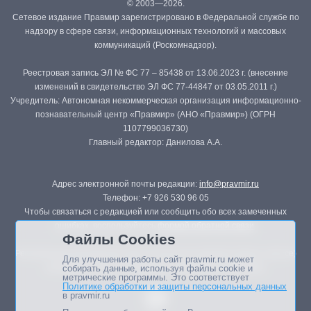
© 2003—2026.
Сетевое издание Правмир зарегистрировано в Федеральной службе по
надзору в сфере связи, информационных технологий и массовых
коммуникаций (Роскомнадзор).
Реестровая запись ЭЛ № ФС 77 – 85438 от 13.06.2023 г. (внесение
изменений в свидетельство ЭЛ ФС 77-44847 от 03.05.2011 г.)
Учредитель: Автономная некоммерческая организация информационно-
познавательный центр «Правмир» (АНО «Правмир») (ОГРН
1107799036730)
Главный редактор: Данилова А.А.
Адрес электронной почты редакции:
info@pravmir.ru
Телефон: +7 926 530 96 05
Чтобы связаться с редакцией или сообщить обо всех замеченных
ошибках, воспользуйтесь
формой обратной связи
.
Файлы Cookies
Републикация материалов сайта в печатных изданиях (книгах, прессе)
Для улучшения работы сайт pravmir.ru может
возможна только с письменного разрешения редакции.
собирать данные, используя файлы cookie и
метрические программы. Это соответствует
Политике обработки и защиты персональных данных
в pravmir.ru