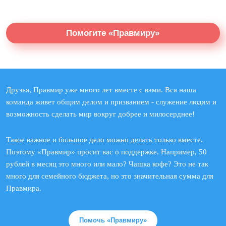
Помогите «Правмиру»
Друзья, Правмир уже много лет вместе с вами. Вся наша
команда живет общим делом и призванием - служение людям и
возможность сделать мир вокруг добрее и милосерднее!
Такое важное и большое дело можно делать только вместе.
Поэтому «Правмир» просит вас о поддержке. Например, 50
рублей в месяц это много или мало? Чашка кофе? Это не так
много для семейного бюджета, но это значительная сумма для
Правмира.
Помочь «Правмиру»