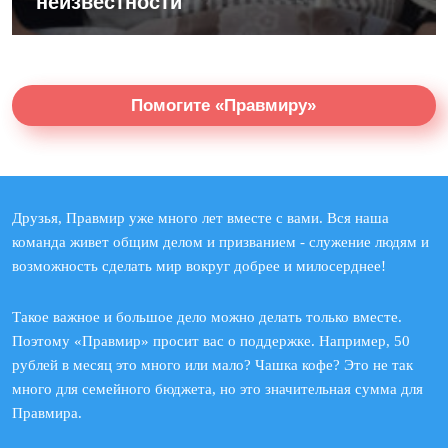
неизвестности
Помогите «Правмиру»
Друзья, Правмир уже много лет вместе с вами. Вся наша
команда живет общим делом и призванием - служение людям и
возможность сделать мир вокруг добрее и милосерднее!
Такое важное и большое дело можно делать только вместе.
Поэтому «Правмир» просит вас о поддержке. Например, 50
рублей в месяц это много или мало? Чашка кофе? Это не так
много для семейного бюджета, но это значительная сумма для
Правмира.