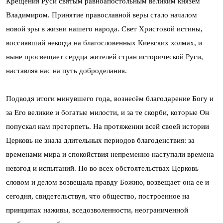
Крещения Руси святым равноапостольным великим князем
Владимиром. Принятие православной веры стало началом
новой эры в жизни нашего народа. Свет Христовой истины,
воссиявший некогда на благословенных Киевских холмах, и
ныне просвещает сердца жителей стран исторической Руси,
наставляя нас на путь доброделания.
Подводя итоги минувшего года, вознесём благодарение Богу и
за Его великие и богатые милости, и за те скорби, которые Он
попускал нам претерпеть. На протяжении всей своей истории
Церковь не знала длительных периодов благоденствия: за
временами мира и спокойствия непременно наступали времена
невзгод и испытаний. Но во всех обстоятельствах Церковь
словом и делом возвещала правду Божию, возвещает она ее и
сегодня, свидетельствуя, что общество, построенное на
принципах наживы, вседозволенности, неограниченной