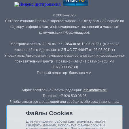
© 2003—2026.
Сетевое издание Правмир зарегистрировано в Федеральной службе по
надзору в сфере связи, информационных технологий и массовых
коммуникаций (Роскомнадзор).
Реестровая запись ЭЛ № ФС 77 – 85438 от 13.06.2023 г. (внесение
изменений в свидетельство ЭЛ ФС 77-44847 от 03.05.2011 г.)
Учредитель: Автономная некоммерческая организация информационно-
познавательный центр «Правмир» (АНО «Правмир») (ОГРН
1107799036730)
Главный редактор: Данилова А.А.
Адрес электронной почты редакции:
info@pravmir.ru
Телефон: +7 926 530 96 05
Чтобы связаться с редакцией или сообщить обо всех замеченных
ошибках, воспользуйтесь
формой обратной связи
.
Файлы Cookies
Републикация материалов сайта в печатных изданиях (книгах, прессе)
Для улучшения работы сайт pravmir.ru может
возможна только с письменного разрешения редакции.
собирать данные, используя файлы cookie и
метрические программы. Это соответствует