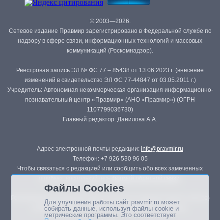
© 2003—2026.
Сетевое издание Правмир зарегистрировано в Федеральной службе по
надзору в сфере связи, информационных технологий и массовых
коммуникаций (Роскомнадзор).
Реестровая запись ЭЛ № ФС 77 – 85438 от 13.06.2023 г. (внесение
изменений в свидетельство ЭЛ ФС 77-44847 от 03.05.2011 г.)
Учредитель: Автономная некоммерческая организация информационно-
познавательный центр «Правмир» (АНО «Правмир») (ОГРН
1107799036730)
Главный редактор: Данилова А.А.
Адрес электронной почты редакции:
info@pravmir.ru
Телефон: +7 926 530 96 05
Чтобы связаться с редакцией или сообщить обо всех замеченных
ошибках, воспользуйтесь
формой обратной связи
.
Файлы Cookies
Републикация материалов сайта в печатных изданиях (книгах, прессе)
Для улучшения работы сайт pravmir.ru может
возможна только с письменного разрешения редакции.
собирать данные, используя файлы cookie и
метрические программы. Это соответствует