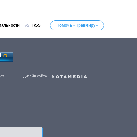
иальности
RSS
Помочь «Правмиру»
жет
Дизайн сайта -