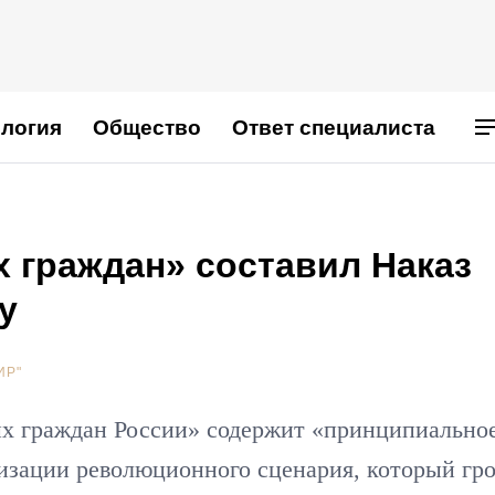
логия
Общество
Ответ специалиста
 граждан» составил Наказ
у
ИР"
х граждан России» содержит «принципиально
изации революционного сценария, который гр