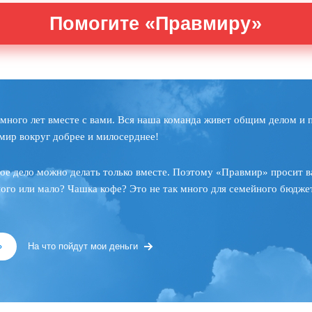
Помогите «Правмиру»
много лет вместе с вами. Вся наша команда живет общим делом и 
мир вокруг добрее и милосерднее!
ое дело можно делать только вместе. Поэтому «Правмир» просит в
ного или мало? Чашка кофе? Это не так много для семейного бюджет
»
На что пойдут мои деньги