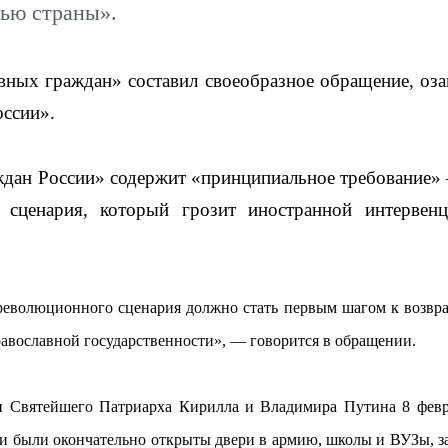
лью страны».
ных граждан» составил своеобразное обращение, оза
оссии».
ждан России» содержит «принципиальное требование»
 сценария, который грозит иностранной интервен
революционного сценария должно стать первым шагом к возв
равославной государственности», — говорится в обращении.
и Святейшего Патриарха Кирилла и Владимира Путина 8 февр
ви были окончательно открыты двери в армию, школы и ВУЗы, з