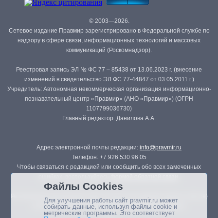
© 2003—2026.
Сетевое издание Правмир зарегистрировано в Федеральной службе по
надзору в сфере связи, информационных технологий и массовых
коммуникаций (Роскомнадзор).
Реестровая запись ЭЛ № ФС 77 – 85438 от 13.06.2023 г. (внесение
изменений в свидетельство ЭЛ ФС 77-44847 от 03.05.2011 г.)
Учредитель: Автономная некоммерческая организация информационно-
познавательный центр «Правмир» (АНО «Правмир») (ОГРН
1107799036730)
Главный редактор: Данилова А.А.
Адрес электронной почты редакции:
info@pravmir.ru
Телефон: +7 926 530 96 05
Чтобы связаться с редакцией или сообщить обо всех замеченных
ошибках, воспользуйтесь
формой обратной связи
.
Файлы Cookies
Републикация материалов сайта в печатных изданиях (книгах, прессе)
Для улучшения работы сайт pravmir.ru может
возможна только с письменного разрешения редакции.
собирать данные, используя файлы cookie и
метрические программы. Это соответствует