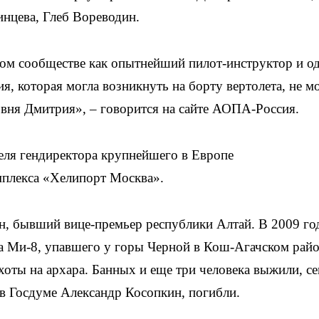
нцева, Глеб Вореводин.
ном сообществе как опытнейший пилот-инструктор и о
, которая могла возникнуть на борту вертолета, не м
овня Дмитрия», – говорится на сайте АОПА-Россия.
еля гендиректора крупнейшего в Европе
мплекса «Хелипорт Москва».
н, бывший вице-премьер республики Алтай. В 2009 го
та Ми-8, упавшего у горы Черной в Кош-Агачском рай
хоты на архара. Банных и еще три человека выжили, с
 в Госдуме Александр Косопкин, погибли.