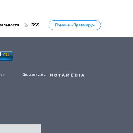
иальности
RSS
Помочь «Правмиру»
жет
Дизайн сайта -