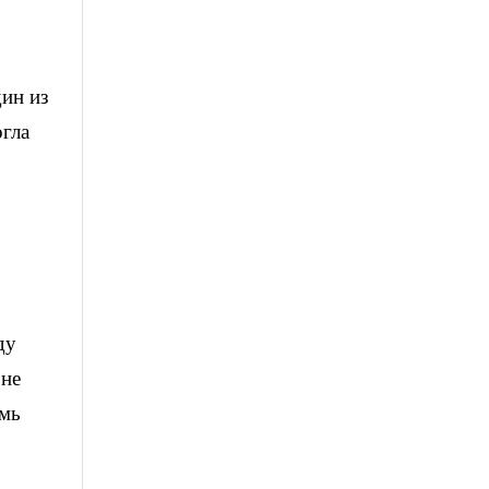
дин из
огла
ду
оне
емь