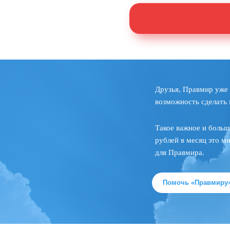
Друзья, Правмир уже 
возможность сделать 
Такое важное и больш
рублей в месяц это м
для Правмира.
Помочь «Правмиру