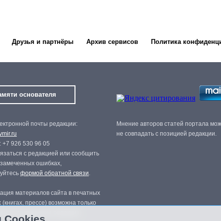
Друзья и партнёры
Архив сервисов
Политика конфиденц
амяти основателя
ектронной почты редакции:
Мнение авторов статей портала мо
mir.ru
не совпадать с позицией редакции.
 +7 926 530 96 05
язаться с редакцией или сообщить
 замеченных ошибках,
зуйтесь
формой обратной связи
.
ация материалов сайта в печатных
 (книгах, прессе) возможна только
нного разрешения редакции.
 Cookies