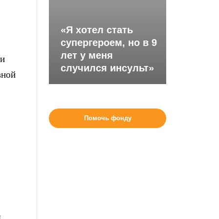
«Я хотел стать
супергероем, но в 9
лет у меня
ии
случился инсульт»
вной
Помочь фонду
я