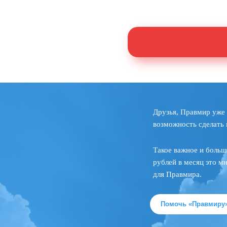
Друзья, Правмир уже 
возможность сделать 
Такое важное и больш
рублей в месяц это м
для Правмира.
Помочь «Правмиру