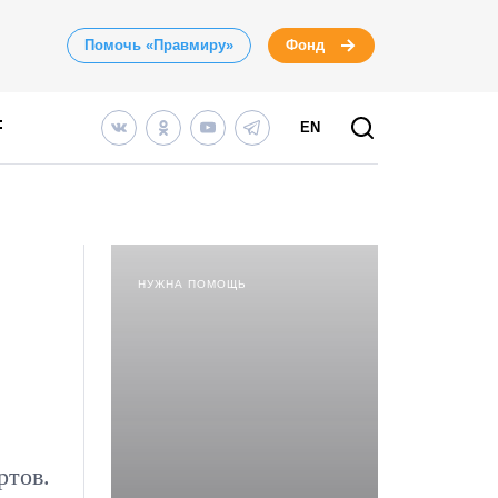
Помочь «Правмиру»
Фонд
EN
НУЖНА ПОМОЩЬ
ртов.