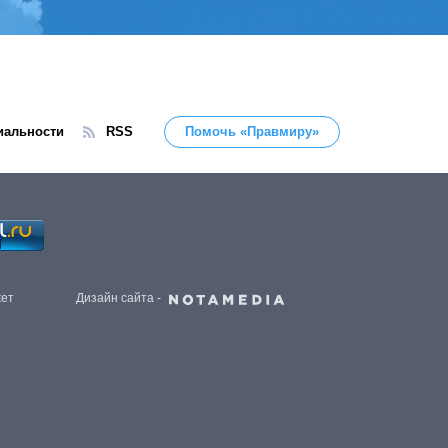
иальности
RSS
Помочь «Правмиру»
жет
Дизайн сайта -