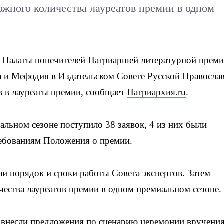
ожного количества лауреатов премии в одном
и Палаты попечителей Патриаршей литературной прем
 и Мефодия в Издательском Совете Русской Правосла
в в лауреаты премии, сообщает
Патриархия.ru
.
альном сезоне поступило 38 заявок, 4 из них были
требованиям Положения о премии.
ли порядок и сроки работы Совета экспертов. Затем
ества лауреатов премии в одном премиальном сезоне.
 внесли предложения по сценарию церемонии вручени