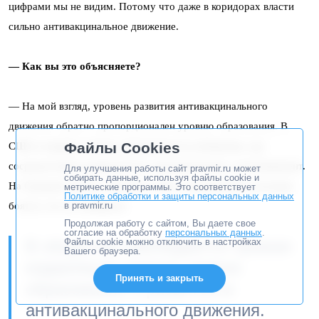
цифрами мы не видим. Потому что даже в коридорах власти
сильно антивакцинальное движение.
— Как вы это объясняете?
— На мой взгляд, уровень развития антивакцинального
движения обратно пропорционален уровню образования. В
Файлы Cookies
США в первую очередь вакцинируется побережье, где
сосредоточены университеты, крупный бизнес, истеблишмент.
Для улучшения работы сайт pravmir.ru может
собирать данные, используя файлы cookie и
На Среднем Западе, наоборот, много антиваксеров, которые
метрические программы. Это соответствует
Политике обработки и защиты персональных данных
в pravmir.ru
боятся, что их чипируют.
Продолжая работу с сайтом, Вы даете свое
согласие на обработку
персональных данных
.
Файлы cookie можно отключить в настройках
В обществе наблюдается прямая
Вашего браузера.
корреляция низкого уровня
Принять и закрыть
образования и развитости
антивакцинального движения.