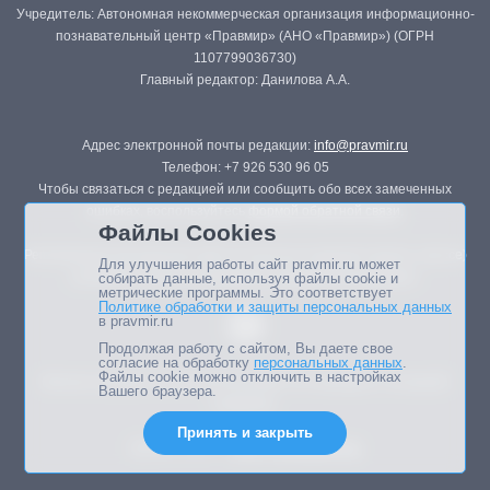
Учредитель: Автономная некоммерческая организация информационно-
познавательный центр «Правмир» (АНО «Правмир») (ОГРН
1107799036730)
Главный редактор: Данилова А.А.
Адрес электронной почты редакции:
info@pravmir.ru
Телефон: +7 926 530 96 05
Чтобы связаться с редакцией или сообщить обо всех замеченных
ошибках, воспользуйтесь
формой обратной связи
.
Файлы Cookies
Републикация материалов сайта в печатных изданиях (книгах, прессе)
Для улучшения работы сайт pravmir.ru может
возможна только с письменного разрешения редакции.
собирать данные, используя файлы cookie и
метрические программы. Это соответствует
Политике обработки и защиты персональных данных
в pravmir.ru
Продолжая работу с сайтом, Вы даете свое
согласие на обработку
персональных данных
.
Файлы cookie можно отключить в настройках
Мнение авторов статей портала может не совпадать с позицией
Вашего браузера.
редакции.
Принять и закрыть
Дизайн сайта -