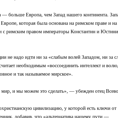
 — больше Европа, чем Запад нашего континента. Зап
 Европе, которая была основана на римском праве и на
ли с римским правом императоры Константин и Юстини
ии не надо идти ни за «слабым волей Западом, ни за 
считает необходимым «воссоединить интеллект и волю
овное и так называемое мирское».
т мир, и мы можем это сделать», — убежден отец Всево
охристианскую цивилизацию, у которой есть ключи от
енник, добавив, что «альтернатива нашему пути —