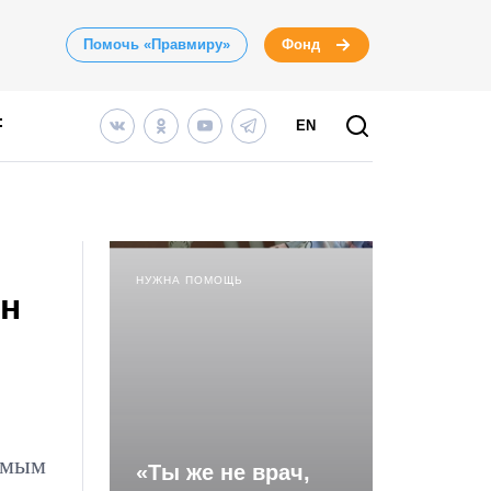
Помочь «Правмиру»
Фонд
EN
НУЖНА ПОМОЩЬ
ин
имым
«Ты же не врач,