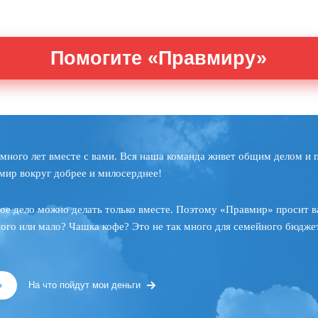
Помогите «Правмиру»
много лет вместе с вами. Вся наша команда живет общим делом и 
мир вокруг добрее и милосерднее!
ое дело можно делать только вместе. Поэтому «Правмир» просит в
ного или мало? Чашка кофе? Это не так много для семейного бюджет
»
На что пойдут мои деньги