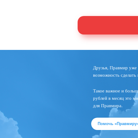
Друзья, Правмир уже 
возможность сделать 
Такое важное и больш
рублей в месяц это м
для Правмира.
Помочь «Правмиру