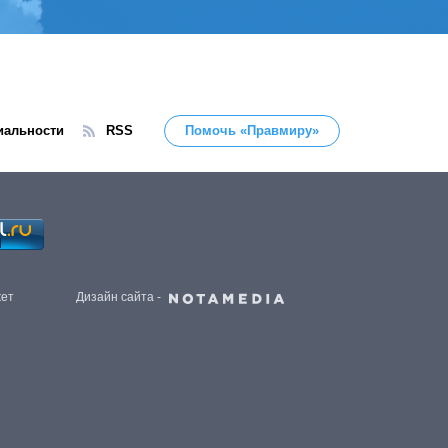
иальности
RSS
Помочь «Правмиру»
жет
Дизайн сайта -