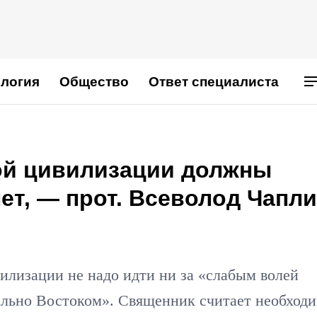
логия
Общество
Ответ специалиста
ой цивилизации должны
лет, — прот. Всеволод Чапл
илизации не надо идти ни за «слабым волей
уально Востоком». Священник считает необход