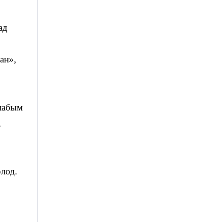
ад
ан»,
слабым
,
лод.