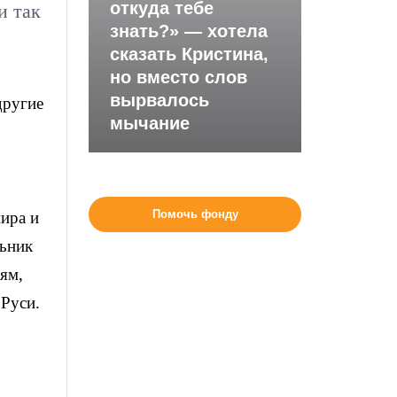
откуда тебе
и так
знать?» — хотела
сказать Кристина,
но вместо слов
вырвалось
другие
мычание
Помочь фонду
мира и
льник
ям,
 Руси.