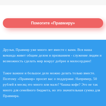
Помогите «Правмиру»
Друзья, Правмир уже много лет вместе с вами. Вся наша
команда живет общим делом и призванием - служение людям и
возможность сделать мир вокруг добрее и милосерднее!
Такое важное и большое дело можно делать только вместе.
Поэтому «Правмир» просит вас о поддержке. Например, 50
рублей в месяц это много или мало? Чашка кофе? Это не так
много для семейного бюджета, но это значительная сумма для
Правмира.