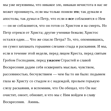
мы уже неуязвимы, что никакое зло, никакая нечистота в нас не
может проникнуть, если мы только поняли
это
; так думали и
апостолы, так думал и Петр, что если и
все
соблазнятся о Нем
— он не соблазнится, что он готов со Христом и на смерть. Но
Петр отрекся от Христа; другие ученики бежали; Христос
остался один…. Что же спасло Петра? То, что, опомнившись,
он сумел заплакать горькими слезами стыда и раскаяния. И мы,
если в течение этой недели, перед лицом Креста, перед святым
Гробом Господним, перед
ужасом
Страстей и славой
Воскресения дадим себя осквернить мыслью, чувством,
рассеянностью, бесчувствием — чем бы то ни было: подымем
глаза ко Христу со стыдом и с надеждой, прольем горькую
слезу раскаяния, и вспомним, что Он обещал, что Он нас
очистит, омоет, обновит, и что мы с Ним войдем в славу
Воскресения. Аминь.