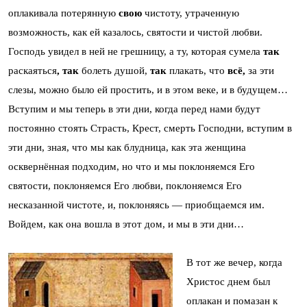
оплакивала потерянную
свою
чистоту, утраченную
возможность, как ей казалось, святости и чистой любви.
Господь увидел в ней не грешницу, а ту, которая сумела
так
раскаяться
, так
болеть душой,
так
плакать, что
всё,
за эти
слезы, можно было ей простить, и в этом веке, и в будущем…
Вступим и мы теперь в эти дни, когда перед нами будут
постоянно стоять Страсть, Крест, смерть Господни, вступим в
эти дни, зная, что мы как блудница, как эта женщина
осквернённая подходим, но что и мы поклоняемся Его
святости, поклоняемся Его любви, поклоняемся Его
несказанной чистоте, и, поклоняясь — приобщаемся им.
Войдем, как она вошла в этот дом, и мы в эти дни…
В тот же вечер, когда
Христос днем был
оплакан и помазан к