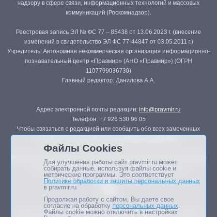
надзору в сфере связи, информационных технологий и массовых
коммуникаций (Роскомнадзор).
Реестровая запись ЭЛ № ФС 77 – 85438 от 13.06.2023 г. (внесение
изменений в свидетельство ЭЛ ФС 77-44847 от 03.05.2011 г.)
Учредитель: Автономная некоммерческая организация информационно-
познавательный центр «Правмир» (АНО «Правмир») (ОГРН
1107799036730)
Главный редактор: Данилова А.А.
Адрес электронной почты редакции:
info@pravmir.ru
Телефон: +7 926 530 96 05
Чтобы связаться с редакцией или сообщить обо всех замеченных
ошибках, воспользуйтесь
формой обратной связи
.
Файлы Cookies
Републикация материалов сайта в печатных изданиях (книгах, прессе)
Для улучшения работы сайт pravmir.ru может
возможна только с письменного разрешения редакции.
собирать данные, используя файлы cookie и
метрические программы. Это соответствует
Политике обработки и защиты персональных данных
в pravmir.ru
Продолжая работу с сайтом, Вы даете свое
согласие на обработку
персональных данных
.
Файлы cookie можно отключить в настройках
Мнение авторов статей портала может не совпадать с позицией