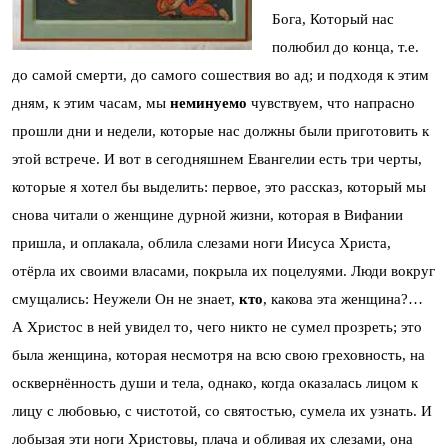
Бога, Который нас
полюбил до конца, т.е.
до самой смерти, до самого сошествия во ад; и подходя к этим
дням, к этим часам, мы
неминуемо
чувствуем, что напрасно
прошли дни и недели, которые нас должны были приготовить к
этой встрече. И вот в сегодняшнем Евангелии есть три черты,
которые я хотел бы выделить: первое, это рассказ, который мы
снова читали о женщине дурной жизни, которая в Вифании
пришла, и оплакала, облила слезами ноги Иисуса Христа,
отёрла их своими власами, покрыла их поцелуями. Люди вокруг
смущались: Неужели Он не знает,
кто
, какова эта женщина?…
А Христос в ней увидел то, чего никто не сумел прозреть; это
была женщина, которая несмотря на всю свою греховность, на
осквернённость души и тела, однако, когда оказалась лицом к
лицу с любовью, с чистотой, со святостью, сумела их узнать. И
лобызая эти ноги Христовы, плача и обливая их слезами, она