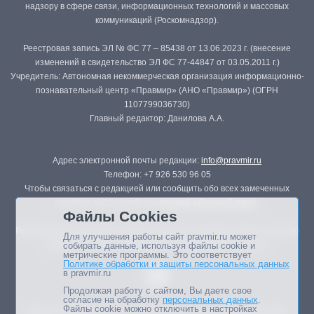
надзору в сфере связи, информационных технологий и массовых
коммуникаций (Роскомнадзор).
Реестровая запись ЭЛ № ФС 77 – 85438 от 13.06.2023 г. (внесение
изменений в свидетельство ЭЛ ФС 77-44847 от 03.05.2011 г.)
Учредитель: Автономная некоммерческая организация информационно-
познавательный центр «Правмир» (АНО «Правмир») (ОГРН
1107799036730)
Главный редактор: Данилова А.А.
Адрес электронной почты редакции:
info@pravmir.ru
Телефон: +7 926 530 96 05
Чтобы связаться с редакцией или сообщить обо всех замеченных
ошибках, воспользуйтесь
формой обратной связи
.
Файлы Cookies
Републикация материалов сайта в печатных изданиях (книгах, прессе)
Для улучшения работы сайт pravmir.ru может
возможна только с письменного разрешения редакции.
собирать данные, используя файлы cookie и
метрические программы. Это соответствует
Политике обработки и защиты персональных данных
в pravmir.ru
Продолжая работу с сайтом, Вы даете свое
согласие на обработку
персональных данных
.
Файлы cookie можно отключить в настройках
Мнение авторов статей портала может не совпадать с позицией