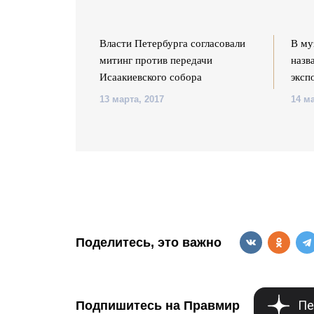
намерен
Власти Петербурга согласовали
В му
мотрения иска о
митинг против передачи
назв
кого собора
Исаакиевского собора
эксп
13 марта, 2017
14 ма
Поделитесь, это важно
Пе
Подпишитесь на Правмир