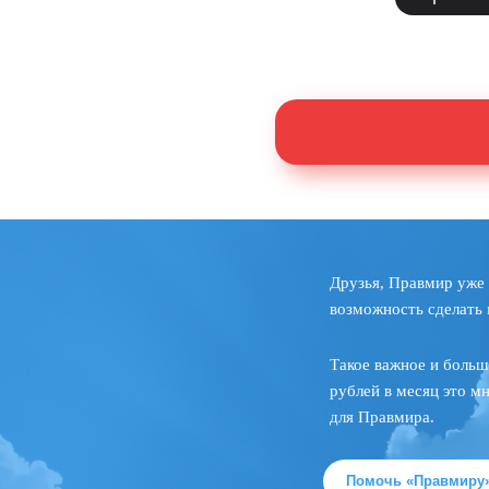
Друзья, Правмир уже 
возможность сделать 
Такое важное и больш
рублей в месяц это м
для Правмира.
Помочь «Правмиру