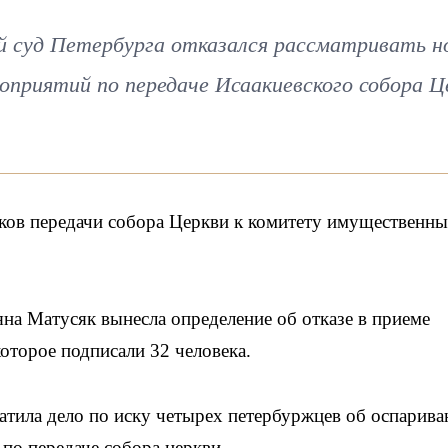
 суд Петербурга отказался рассматривать н
оприятий по передаче Исаакиевского собора Ц
иков передачи собора Церкви к комитету имущественн
яна Матусяк вынесла определение об отказе в приеме
оторое подписали 32 человека.
ратила дело по иску четырех петербуржцев об оспарива
по передаче собора церкви.