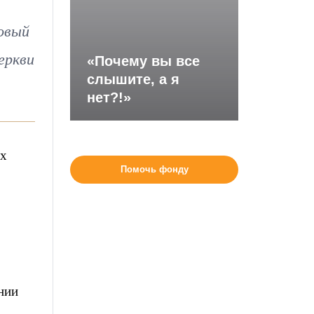
овый
еркви
«Почему вы все
слышите, а я
нет?!»
ых
Помочь фонду
нии