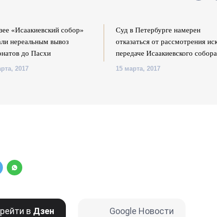
зее «Исаакиевский собор»
Суд в Петербурге намерен
али нереальным вывоз
отказаться от рассмотрения ис
онатов до Пасхи
передаче Исаакиевского собор
рта, 2017
15 марта, 2017
рейти в
Дзен
Google Новости