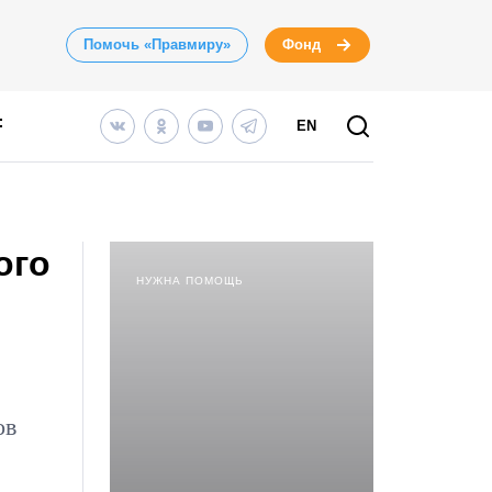
Помочь «Правмиру»
Фонд
EN
ого
НУЖНА ПОМОЩЬ
ов