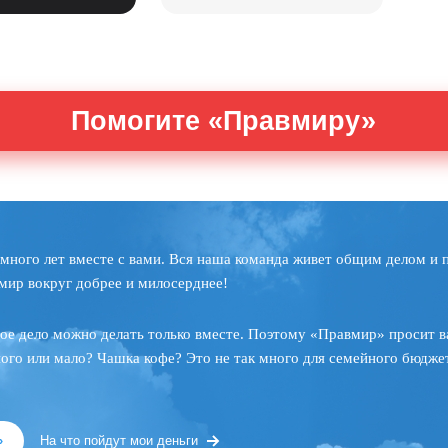
Помогите «Правмиру»
много лет вместе с вами. Вся наша команда живет общим делом и 
мир вокруг добрее и милосерднее!
ое дело можно делать только вместе. Поэтому «Правмир» просит в
ного или мало? Чашка кофе? Это не так много для семейного бюджет
»
На что пойдут мои деньги