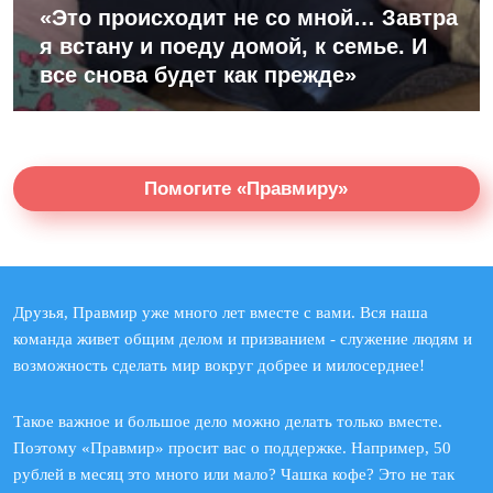
«Это происходит не со мной… Завтра
я встану и поеду домой, к семье. И
все снова будет как прежде»
Помогите «Правмиру»
Друзья, Правмир уже много лет вместе с вами. Вся наша
команда живет общим делом и призванием - служение людям и
возможность сделать мир вокруг добрее и милосерднее!
Такое важное и большое дело можно делать только вместе.
Поэтому «Правмир» просит вас о поддержке. Например, 50
рублей в месяц это много или мало? Чашка кофе? Это не так