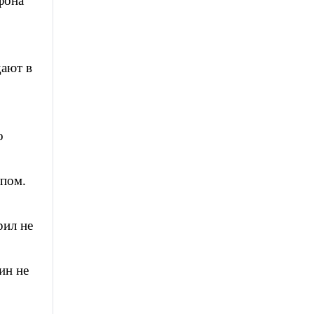
ефона
дают в
о
ппом.
рил не
ин не