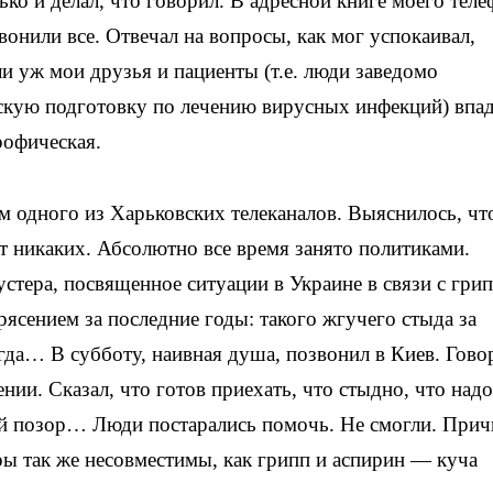
ько и делал, что говорил. В адресной книге моего тел
звонили все. Отвечал на вопросы, как мог успокаивал,
и уж мои друзья и пациенты (т.е. люди заведомо
скую подготовку по лечению вирусных инфекций) впа
рофическая.
м одного из Харьковских телеканалов. Выяснилось, чт
т никаких. Абсолютно все время занято политиками.
тера, посвященное ситуации в Украине в связи с гри
сением за последние годы: такого жгучего стыда за
гда… В субботу, наивная душа, позвонил в Киев. Гово
ии. Сказал, что готов приехать, что стыдно, что надо
ый позор… Люди постарались помочь. Не смогли. Прич
ры так же несовместимы, как грипп и аспирин — куча