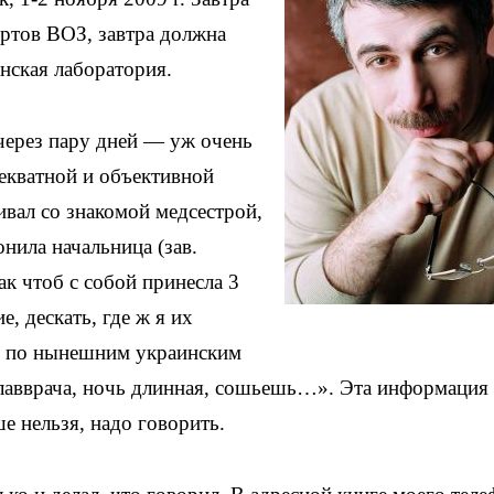
ртов ВОЗ, завтра должна
нская лаборатория.
 через пару дней — уж очень
декватной и объективной
ивал со знакомой медсестрой,
онила начальница (зав.
так чтоб с собой принесла 3
, дескать, где ж я их
ый по нынешним украинским
главврача, ночь длинная, сошьешь…». Эта информация 
е нельзя, надо говорить.