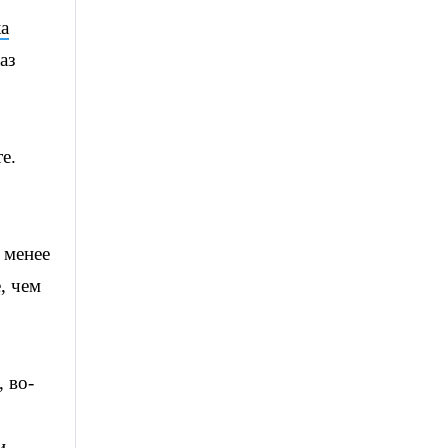
а
аз
е.
 менее
, чем
, во-
и.