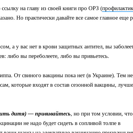
 ссылку на главу из своей книги про ОРЗ (
профилактик
казано. Но практически давайте все самое главное еще р
сом, а у вас нет в крови защитных антител, вы заболеет
ев: либо вы переболеете, либо вы привьетесь.
ппа. От свиного вакцины пока нет (в Украине). Тем не
сам, которые входят в состав сезонной вакцины, лучше
ить дитя) — прививайтесь
, но при том условии, что
кцинации не надо будет сидеть в сопливой толпе в
ет ваши шансы на адекватную вакцинацию призрачным