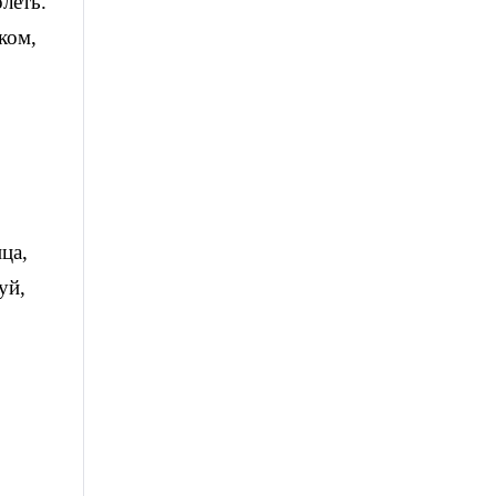
леть.
ком,
ца,
уй,