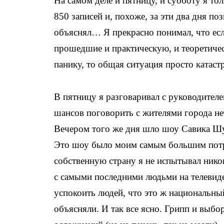
На самом деле и пятницу, и субботу я тол
850 записей и, похоже, за эти два дня по
объяснял… Я прекрасно понимал, что есл
прошедшие и практическую, и теоретиче
панику, то общая ситуация просто катаст
В пятницу я разговаривал с руководителе
шансов поговорить с жителями города не
Вечером того же дня шло шоу Савика Шус
Это шоу было моим самым большим потря
собственную страну я не испытывал нико
с самыми последними людьми на телевиден
успокоить людей, что это ж национальн
объясняли. И так все ясно. Грипп и выбо