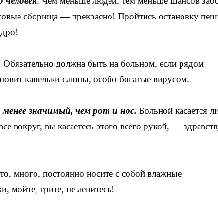
о человек
. Чем меньше людей, тем меньше шансов забо
ссовые сборища — прекрасно! Пройтись остановку пеш
удро!
я. Обязательно должна быть на больном, если рядом
ановит капельки слюны, особо богатые вирусом.
 менее значимый, чем рот и нос.
Больной касается ли
все вокруг, вы касаетесь этого всего рукой, — здравств
сто, много, постоянно носите с собой влажные
 мойте, трите, не ленитесь!