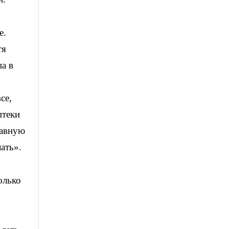
е.
тя
па в
се,
птеки
лавную
ать».
олько