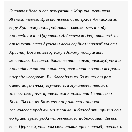
О святая дево и великомученице Марино, истинная
Жениха твоего Христа невесто, во граде Антиохии за
веру Христову пострадавшая, сквозе огнь и воду
прошедшая и в Царствии Небеснем водворившаяся! Ты
от юности всею душею и всем сердцем возлюбила еси
Христа, Бога нашего, Тому единому послужити
желающи. Ты силою благочестия своего, целомудрием и
праведностию просияла еси, поживши свято и непрочно
посреде неверных. Ты, благодатию Божиею от ран
дивно исцеленная, изумила еси мучителей твоих и
многих неверных привела еси к познанию Истиннаго
Бога. Ты силою Божиею попрала еси диавола,
явльшагося пред очима твоима, и благодать прияла еси
во брани врага рода человеческаго побеждати. Ты еси
всея Церкве Христовы светильник пресветлый, теплая к