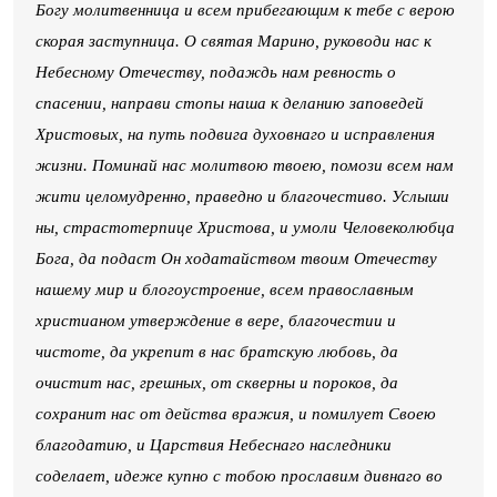
Богу молитвенница и всем прибегающим к тебе с верою
скорая заступница. О святая Марино, руководи нас к
Небесному Отечеству, подаждь нам ревность о
спасении, направи стопы наша к деланию заповедей
Христовых, на путь подвига духовнаго и исправления
жизни. Поминай нас молитвою твоею, помози всем нам
жити целомудренно, праведно и благочестиво. Услыши
ны, страстотерпице Христова, и умоли Человеколюбца
Бога, да подаст Он ходатайством твоим Отечеству
нашему мир и блогоустроение, всем православным
христианом утверждение в вере, благочестии и
чистоте, да укрепит в нас братскую любовь, да
очистит нас, грешных, от скверны и пороков, да
сохранит нас от действа вражия, и помилует Своею
благодатию, и Царствия Небеснаго наследники
соделает, идеже купно с тобою прославим дивнаго во