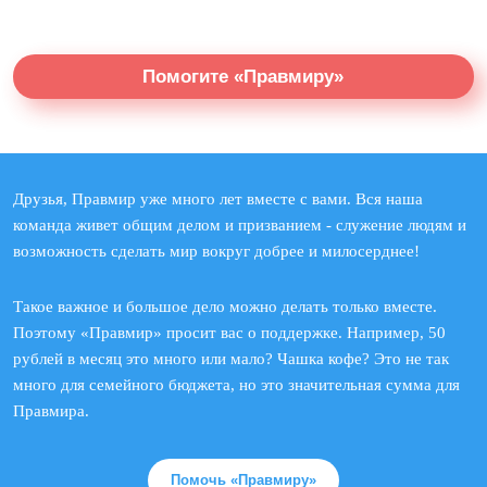
Помогите «Правмиру»
Друзья, Правмир уже много лет вместе с вами. Вся наша
команда живет общим делом и призванием - служение людям и
возможность сделать мир вокруг добрее и милосерднее!
Такое важное и большое дело можно делать только вместе.
Поэтому «Правмир» просит вас о поддержке. Например, 50
рублей в месяц это много или мало? Чашка кофе? Это не так
много для семейного бюджета, но это значительная сумма для
Правмира.
Помочь «Правмиру»