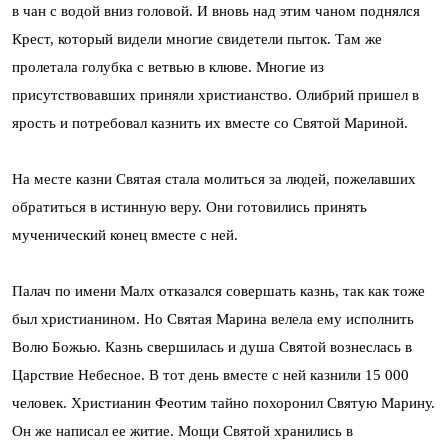
в чан с водой вниз головой. И вновь над этим чаном поднялся
Крест, который видели многие свидетели пыток. Там же
пролетала голубка с ветвью в клюве. Многие из
присутствовавших приняли христианство. Олибрий пришел в
ярость и потребовал казнить их вместе со Святой Мариной.
На месте казни Святая стала молиться за людей, пожелавших
обратиться в истинную веру. Они готовились принять
мученический конец вместе с ней.
Палач по имени Малх отказался совершать казнь, так как тоже
был христианином. Но Святая Марина велела ему исполнить
Волю Божью. Казнь свершилась и душа Святой вознеслась в
Царствие Небесное. В тот день вместе с ней казнили 15 000
человек. Христианин Феотим тайно похоронил Святую Марину.
Он же написал ее житие. Мощи Святой хранились в