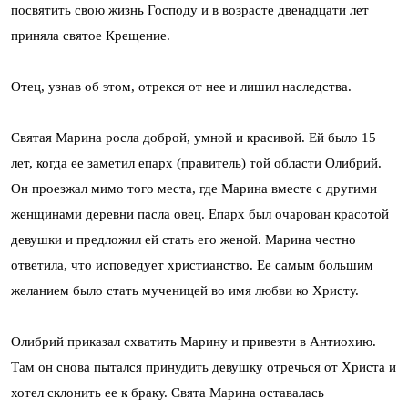
посвятить свою жизнь Господу и в возрасте двенадцати лет
приняла святое Крещение.
Отец, узнав об этом, отрекся от нее и лишил наследства.
Святая Марина росла доброй, умной и красивой. Ей было 15
лет, когда ее заметил епарх (правитель) той области Олибрий.
Он проезжал мимо того места, где Марина вместе с другими
женщинами деревни пасла овец. Епарх был очарован красотой
девушки и предложил ей стать его женой. Марина честно
ответила, что исповедует христианство. Ее самым большим
желанием было стать мученицей во имя любви ко Христу.
Олибрий приказал схватить Марину и привезти в Антиохию.
Там он снова пытался принудить девушку отречься от Христа и
хотел склонить ее к браку. Свята Марина оставалась