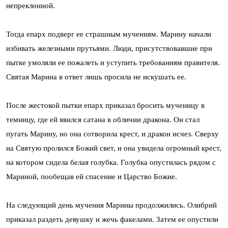
непреклонной.
Тогда епарх подверг ее страшным мучениям. Марину начали
избивать железными прутьями. Люди, присутствовавшие при
пытке умоляли ее пожалеть и уступить требованиям правителя.
Святая Марина в ответ лишь просила не искушать ее.
После жестокой пытки епарх приказал бросить мученицу в
темницу, где ей явился сатана в обличии дракона. Он стал
пугать Марину, но она сотворила крест, и дракон исчез. Сверху
на Святую пролился Божий свет, и она увидела огромный крест,
на котором сидела белая голубка. Голубка опустилась рядом с
Мариной, пообещав ей спасение и Царство Божие.
На следующий день мучения Марины продолжились. Олибрий
приказал раздеть девушку и жечь факелами. Затем ее опустили