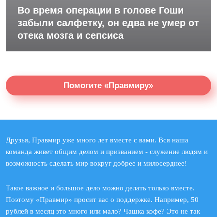
Во время операции в голове Гоши
забыли салфетку, он едва не умер от
отека мозга и сепсиса
Помогите «Правмиру»
Друзья, Правмир уже много лет вместе с вами. Вся наша
команда живет общим делом и призванием - служение людям и
возможность сделать мир вокруг добрее и милосерднее!
Такое важное и большое дело можно делать только вместе.
Поэтому «Правмир» просит вас о поддержке. Например, 50
рублей в месяц это много или мало? Чашка кофе? Это не так