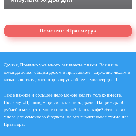
Помогите «Правмиру»
Друзья, Правмир уже много лет вместе с вами. Вся наша
команда живет общим делом и призванием - служение людям и
возможность сделать мир вокруг добрее и милосерднее!
Такое важное и большое дело можно делать только вместе.
Поэтому «Правмир» просит вас о поддержке. Например, 50
рублей в месяц это много или мало? Чашка кофе? Это не так
много для семейного бюджета, но это значительная сумма для
Правмира.