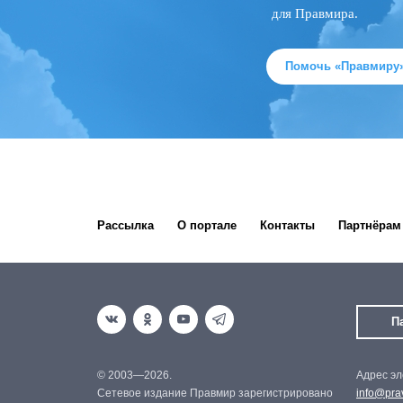
для Правмира.
Помочь «Правмиру
Рассылка
О портале
Контакты
Партнёрам
П
© 2003—2026.
Адрес эл
Сетевое издание Правмир зарегистрировано
info@prav