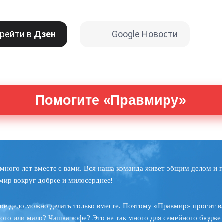
рейти в
Дзен
Google Новости
Помогите «Правмиру»
много лет вместе с вами. Вся наша команда живет общим делом и 
мир вокруг добрее и милосерднее!
ое дело можно делать только вместе. Поэтому «Правмир» просит в
ного или мало? Чашка кофе? Это не так много для семейного бюджет