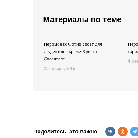
Материалы по теме
олос отца
Иеромонах Фотий споет для
Иеро
ей к Богу, ему
студентов в храме Христа
горо
Спасителя
4 фе
21 января, 2016
Поделитесь, это важно