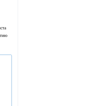
ста
отию