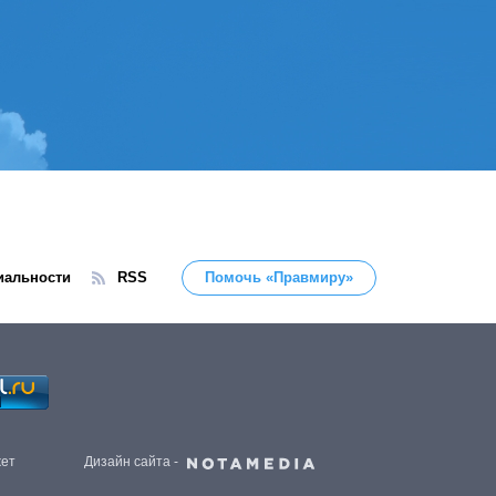
иальности
RSS
Помочь «Правмиру»
жет
Дизайн сайта -