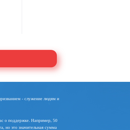
призванием - служение людям и
ас о поддержке. Например, 50
а, но это значительная сумма