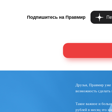
Пе
Подпишитесь на Правмир
Друзья, Правмир уже 
возможность сделать 
Такое важное и больш
рублей в месяц это м