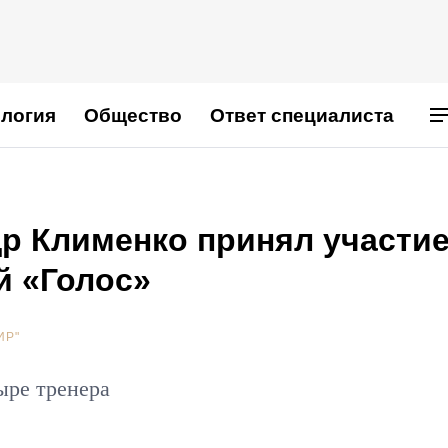
логия
Общество
Ответ специалиста
р Клименко принял участие
й «Голос»
ИР"
ыре тренера