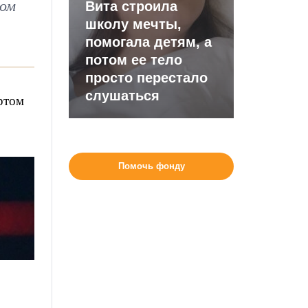
вом
Вита строила
школу мечты,
помогала детям, а
потом ее тело
просто перестало
слушаться
ртом
Помочь фонду