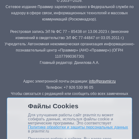
© 2003—2026.
Сетевое издание Правмир зарегистрировано в Федеральной службе по
надзору в сфере связи, информационных технологий и массовых
коммуникаций (Роскомнадзор).
Реестровая запись ЭЛ № ФС 77 – 85438 от 13.06.2023 г. (внесение
изменений в свидетельство ЭЛ ФС 77-44847 от 03.05.2011 г.)
Учредитель: Автономная некоммерческая организация информационно-
познавательный центр «Правмир» (АНО «Правмир») (ОГРН
1107799036730)
Главный редактор: Данилова А.А.
Адрес электронной почты редакции:
info@pravmir.ru
Телефон: +7 926 530 96 05
Чтобы связаться с редакцией или сообщить обо всех замеченных
ошибках, воспользуйтесь
формой обратной связи
.
Файлы Cookies
Републикация материалов сайта в печатных изданиях (книгах, прессе)
Для улучшения работы сайт pravmir.ru может
возможна только с письменного разрешения редакции.
собирать данные, используя файлы cookie и
метрические программы. Это соответствует
Политике обработки и защиты персональных данных
в pravmir.ru
Продолжая работу с сайтом, Вы даете свое