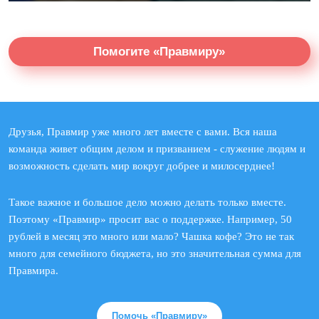
Помогите «Правмиру»
Друзья, Правмир уже много лет вместе с вами. Вся наша
команда живет общим делом и призванием - служение людям и
возможность сделать мир вокруг добрее и милосерднее!
Такое важное и большое дело можно делать только вместе.
Поэтому «Правмир» просит вас о поддержке. Например, 50
рублей в месяц это много или мало? Чашка кофе? Это не так
много для семейного бюджета, но это значительная сумма для
Правмира.
Помочь «Правмиру»