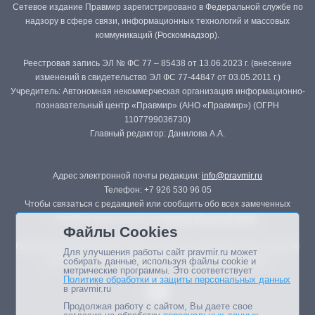
Сетевое издание Правмир зарегистрировано в Федеральной службе по
надзору в сфере связи, информационных технологий и массовых
коммуникаций (Роскомнадзор).
Реестровая запись ЭЛ № ФС 77 – 85438 от 13.06.2023 г. (внесение
изменений в свидетельство ЭЛ ФС 77-44847 от 03.05.2011 г.)
Учредитель: Автономная некоммерческая организация информационно-
познавательный центр «Правмир» (АНО «Правмир») (ОГРН
1107799036730)
Главный редактор: Данилова А.А.
Адрес электронной почты редакции:
info@pravmir.ru
Телефон: +7 926 530 96 05
Чтобы связаться с редакцией или сообщить обо всех замеченных
ошибках, воспользуйтесь
формой обратной связи
.
Файлы Cookies
Републикация материалов сайта в печатных изданиях (книгах, прессе)
Для улучшения работы сайт pravmir.ru может
возможна только с письменного разрешения редакции.
собирать данные, используя файлы cookie и
метрические программы. Это соответствует
Политике обработки и защиты персональных данных
в pravmir.ru
Продолжая работу с сайтом, Вы даете свое