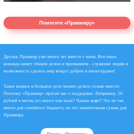
Помогите «Правмиру»
Друзья, Правмир уже много лет вместе с вами. Вся наша
команда живет общим делом и призванием - служение людям и
возможность сделать мир вокруг добрее и милосерднее!
Такое важное и большое дело можно делать только вместе.
Поэтому «Правмир» просит вас о поддержке. Например, 50
рублей в месяц это много или мало? Чашка кофе? Это не так
много для семейного бюджета, но это значительная сумма для
Правмира.
Помочь «Правмиру»