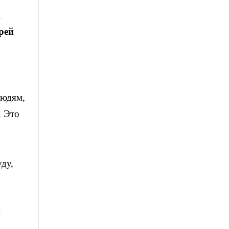
к
рей
людям,
. Это
ду,
х