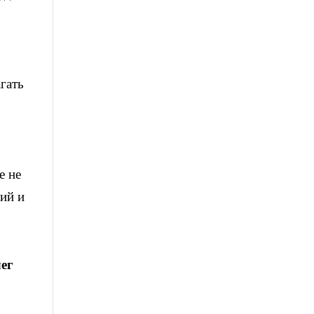
гать
е не
ий и
ег