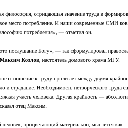
вая философия, отрицающая значение труда в формиро
ервое место потребление. И наши современные СМИ ко
философию потребления», — отметил он.
это послушание Богу», — так сформулировал правосл
 Максим Козлов,
настоятель домового храма МГУ.
ое отношение к труду пролегает между двумя крайнос
ло и страдание. Необходимость нетворческого труда е
тяжкая участь человека. Другая крайность — абсолюти
сказал отец Максим.
й человек, процветающий материально, мыслится как