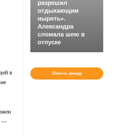
разрешил
отдыхающим
нырять».
Александра
сломала шею в
отпуске
дей в
Помочь фонду
бие
олжен
, —