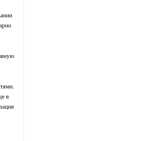
вании
варно
авную
тями.
ще в
зация