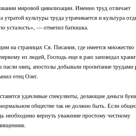
овании мировой цивилизации. Именно труд отличает
за утратой культуры труда утрачивается и культура отд
ую усталость», — отметил батюшка.
им на страницах Св. Писания, где имеется множество
первому из людей, Господь еще в раю заповедал храни
ы пасли овец, апостолы добывали пропитание трудами 
нил отец Олег.
ставятся удачливые спекулянты, делающие деньги бук
 нормальном обществе так не должно быть. Если обще
едь необходимо вернуть уважение простому честному
священник.