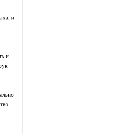
ыха, и
ть и
рук
вально
ство