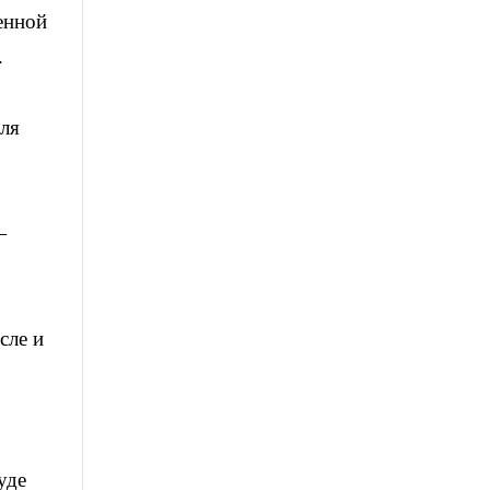
енной
.
для
—
сле и
уде