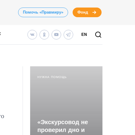
Помочь «Правмиру»
Фонд
EN
НУЖНА ПОМОЩЬ
то
«Экскурсовод не
проверил дно и