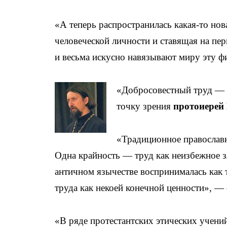
«А теперь распространилась какая-то но
человеческой личности и ставящая на п
и весьма искусно навязывают миру эту 
«Добросовестный труд — 
точку зрения
протоиерей
«Традиционное православн
Одна крайность — труд как неизбежное з
античном язычестве воспринималась как 
труда как некоей конечной ценности», — 
«В ряде протестантских этических учени