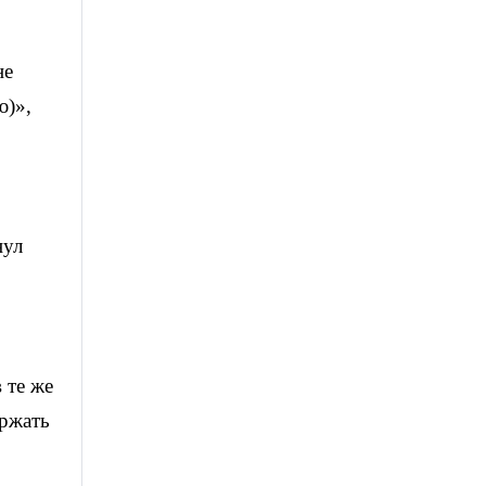
не
ю)»,
нул
 те же
ержать