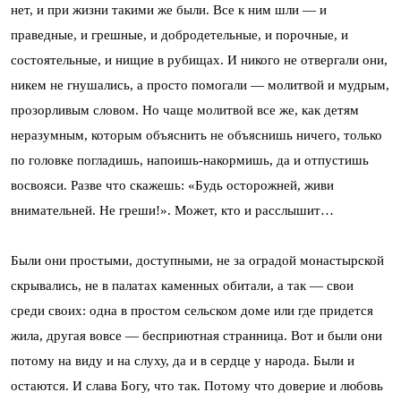
нет, и при жизни такими же были. Все к ним шли — и
праведные, и грешные, и добродетельные, и порочные, и
состоятельные, и нищие в рубищах. И никого не отвергали они,
никем не гнушались, а просто помогали — молитвой и мудрым,
прозорливым словом. Но чаще молитвой все же, как детям
неразумным, которым объяснить не объяснишь ничего, только
по головке погладишь, напоишь-накормишь, да и отпустишь
восвояси. Разве что скажешь: «Будь осторожней, живи
внимательней. Не греши!». Может, кто и расслышит…
Были они простыми, доступными, не за оградой монастырской
скрывались, не в палатах каменных обитали, а так — свои
среди своих: одна в простом сельском доме или где придется
жила, другая вовсе — бесприютная странница. Вот и были они
потому на виду и на слуху, да и в сердце у народа. Были и
остаются. И слава Богу, что так. Потому что доверие и любовь