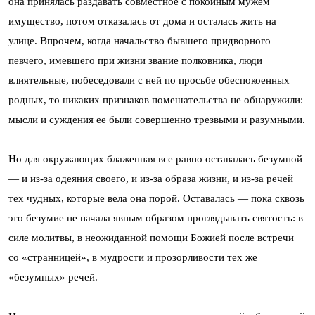
она принялась раздавать совместное с покойным мужем
имущество, потом отказалась от дома и осталась жить на
улице. Впрочем, когда начальство бывшего придворного
певчего, имевшего при жизни звание полковника, люди
влиятельные, побеседовали с ней по просьбе обеспокоенных
родных, то никаких признаков помешательства не обнаружили:
мысли и суждения ее были совершенно трезвыми и разумными.
Но для окружающих блаженная все равно оставалась безумной
— и из-за одеяния своего, и из-за образа жизни, и из-за речей
тех чудных, которые вела она порой. Оставалась — пока сквозь
это безумие не начала явным образом проглядывать святость: в
силе молитвы, в неожиданной помощи Божией после встречи
со «странницей», в мудрости и прозорливости тех же
«безумных» речей.