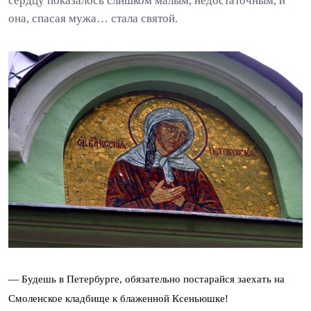
сердцу показалось слишком малым, недостаточным, и
она, спасая мужа… стала святой.
— Будешь в Петербурге, обязательно постарайся заехать на
Смоленское кладбище к блаженной Ксеньюшке!