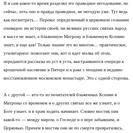
Я и сам какое-то время разделял это праведное негодование, но
сейчас, хоть оно и правда праведное, не негодую уже. Тут ведь
как посмотреть… Перекос определенный в церковном сознании
очевиден: ни истории своей, ни великих русских святых народ
в массе не знает, а блаженную Матрону и блаженную Ксению
знает, и еще как! Только знание это во многом… практическое,
утилитарное: помогают они, вот и идет молва об этом,
передаются рассказы из уст в уста, выстраиваются очереди к
крошечной часовенке в Питере и к раке с мощами в недавно
восстановленном московском монастыре. Это с одной стороны.
А с другой — кто-то из почитателей блаженных Ксении и
Матроны со временем и о других святых все же узнает, и о
Боге узнает, и в храм ходить начинает. Словно мостик они
какой-то — между миром, о Господе и о вере забывшим, и
Церковью. Причем в мостик они не по смерти превратились,