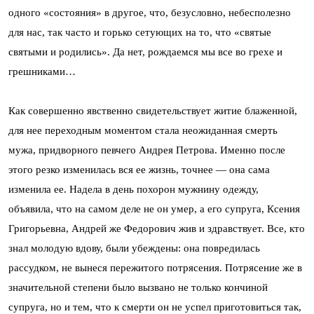
одного «состояния» в другое, что, безусловно, небесполезно
для нас, так часто и горько сетующих на то, что «святые
святыми и родились». Да нет, рождаемся мы все во грехе и
грешниками…
Как совершенно явственно свидетельствует житие блаженной,
для нее переходным моментом стала неожиданная смерть
мужа, придворного певчего Андрея Петрова. Именно после
этого резко изменилась вся ее жизнь, точнее — она сама
изменила ее. Надела в день похорон мужнину одежду,
объявила, что на самом деле не он умер, а его супруга, Ксения
Григорьевна, Андрей же Федорович жив и здравствует. Все, кто
знал молодую вдову, были убеждены: она повредилась
рассудком, не вынеся пережитого потрясения. Потрясение же в
значительной степени было вызвано не только кончиной
супруга, но и тем, что к смерти он не успел приготовиться так,