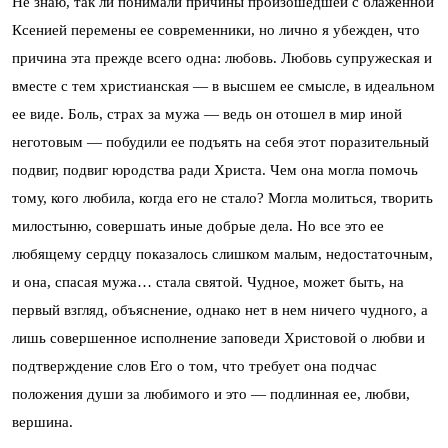
Не знаю, так ли понимали причины произошедшей с блаженной
Ксенией перемены ее современники, но лично я убежден, что
причина эта прежде всего одна: любовь. Любовь супружеская и
вместе с тем христианская — в высшем ее смысле, в идеальном
ее виде. Боль, страх за мужа — ведь он отошел в мир иной
неготовым — побудили ее подъять на себя этот поразительный
подвиг, подвиг юродства ради Христа. Чем она могла помочь
тому, кого любила, когда его не стало? Могла молиться, творить
милостыню, совершать иные добрые дела. Но все это ее
любящему сердцу показалось слишком малым, недостаточным,
и она, спасая мужа… стала святой. Чудное, может быть, на
первый взгляд, объяснение, однако нет в нем ничего чудного, а
лишь совершенное исполнение заповеди Христовой о любви и
подтверждение слов Его о том, что требует она подчас
положения души за любимого и это — подлинная ее, любви,
вершина.