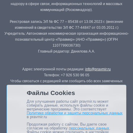
надзору в сфере связи, информационных технологий и массовых
коммуникаций (Роскомнадзор).
Реестровая запись ЭЛ № ФС 77 – 85438 от 13.06.2023 г. (внесение
изменений в свидетельство ЭЛ ФС 77-44847 от 03.05.2011 г.)
Учредитель: Автономная некоммерческая организация информационно-
познавательный центр «Правмир» (АНО «Правмир») (ОГРН
1107799036730)
Главный редактор: Данилова А.А.
Адрес электронной почты редакции:
info@pravmir.ru
Телефон: +7 926 530 96 05
Чтобы связаться с редакцией или сообщить обо всех замеченных
ошибках, воспользуйтесь
формой обратной связи
.
Файлы Cookies
Републикация материалов сайта в печатных изданиях (книгах, прессе)
Для улучшения работы сайт pravmir.ru может
возможна только с письменного разрешения редакции.
собирать данные, используя файлы cookie и
метрические программы. Это соответствует
Политике обработки и защиты персональных данных
в pravmir.ru
Продолжая работу с сайтом, Вы даете свое
согласие на обработку
персональных данных
.
Файлы cookie можно отключить в настройках