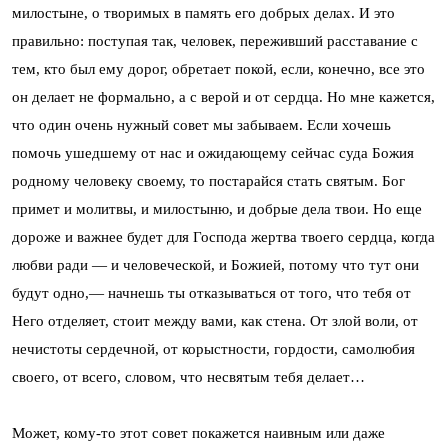
милостыне, о творимых в память его добрых делах. И это
правильно: поступая так, человек, переживший расставание с
тем, кто был ему дорог, обретает покой, если, конечно, все это
он делает не формально, а с верой и от сердца. Но мне кажется,
что один очень нужный совет мы забываем. Если хочешь
помочь ушедшему от нас и ожидающему сейчас суда Божия
родному человеку своему, то постарайся стать святым. Бог
примет и молитвы, и милостыню, и добрые дела твои. Но еще
дороже и важнее будет для Господа жертва твоего сердца, когда
любви ради — и человеческой, и Божией, потому что тут они
будут одно,— начнешь ты отказываться от того, что тебя от
Него отделяет, стоит между вами, как стена. От злой воли, от
нечистоты сердечной, от корыстности, гордости, самолюбия
своего, от всего, словом, что несвятым тебя делает…
Может, кому-то этот совет покажется наивным или даже