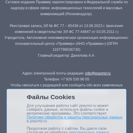
Сетевое издание Правмир зарегистрировано в Федеральной службе по
надзору в сфере связи, информационных технологий и массовых
коммуникаций (Роскомнадзор).
Реестровая запись ЭЛ № ФС 77 – 85438 от 13.06.2023 г. (внесение
изменений в свидетельство ЭЛ ФС 77-44847 от 03.05.2011 г.)
Учредитель: Автономная некоммерческая организация информационно-
познавательный центр «Правмир» (АНО «Правмир») (ОГРН
1107799036730)
Главный редактор: Данилова А.А.
Адрес электронной почты редакции:
info@pravmir.ru
Телефон: +7 926 530 96 05
Чтобы связаться с редакцией или сообщить обо всех замеченных
ошибках, воспользуйтесь
формой обратной связи
.
Файлы Cookies
Републикация материалов сайта в печатных изданиях (книгах, прессе)
Для улучшения работы сайт pravmir.ru может
возможна только с письменного разрешения редакции.
собирать данные, используя файлы cookie и
метрические программы. Это соответствует
Политике обработки и защиты персональных данных
в pravmir.ru
Продолжая работу с сайтом, Вы даете свое
согласие на обработку
персональных данных
.